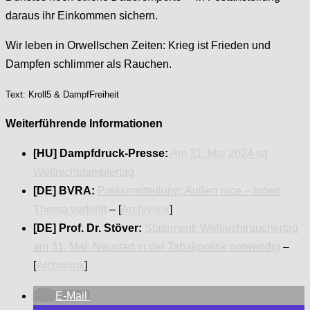
daraus ihr Einkommen sichern.
Wir leben in Orwellschen Zeiten: Krieg ist Frieden und
Dampfen schlimmer als Rauchen.
Text: Kroll5 & DampfFreiheit
Weiterführende Informationen
[HU] Dampfdruck-Presse:
Am 31. Mai 2024 ist
Weltnichtdampfertag
[DE] BVRA:
Pressemitteilung: Außen nice – innen
Thema verfehlt
– [
Archivlink
]
[DE] Prof. Dr. Stöver:
Statement: Weltnichtrauchertag
am 31. Mai: Neustart in der Tabakpolitik notwendig
–
[
Archivlink
]
E-Mail