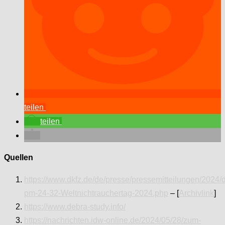
teilen
teilen
Quellen
https://www.dkfz.de/de/presse/pressemitteilungen/2024/d
pm-24-32-Weltnichtrauchertag-2024.php
– [
Archivlink
]
https://www.debra-study.info/
https://nachrichten.idw-online.de/2024/05/28/zum-