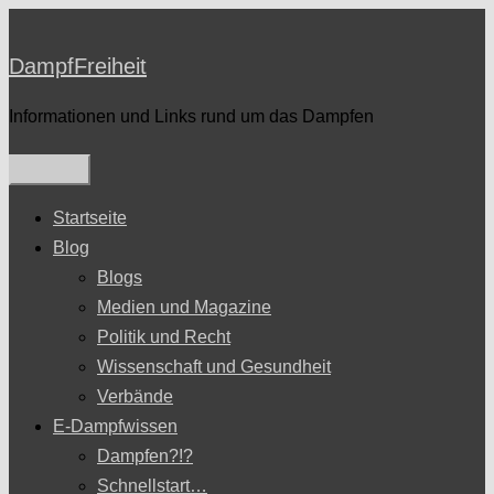
Zum
Inhalt
DampfFreiheit
springen
Informationen und Links rund um das Dampfen
Startseite
Blog
Blogs
Medien und Magazine
Politik und Recht
Wissenschaft und Gesundheit
Verbände
E-Dampfwissen
Dampfen?!?
Schnellstart…