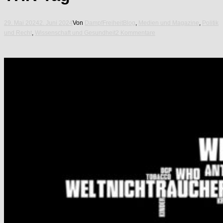
29. Mai 2024
2. Juni 2024
Von
DampfFreiheit
Blog
,
Medien und Magazine
,
Politik
und Recht
,
Wissenschaft und Gesundheit
2 Kommentare