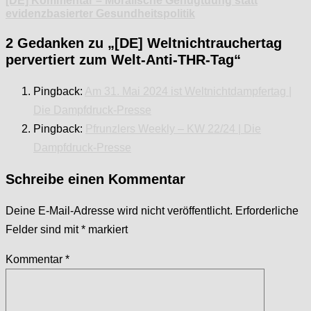
[DE] Kommentar – Moralische Genugtuung statt
evidenzbasierter Gesundheitspolitik
2 Gedanken zu „
[DE] Weltnichtrauchertag
pervertiert zum Welt-Anti-THR-Tag
“
Pingback:
Am 31. Mai 2024 ist Weltnichtdampfertag |
Die Dampfdruck-Presse
Pingback:
Pfrunzlers Weekly – KW 22/24 | Die
Dampfdruck-Presse
Schreibe einen Kommentar
Deine E-Mail-Adresse wird nicht veröffentlicht.
Erforderliche
Felder sind mit
*
markiert
Kommentar
*