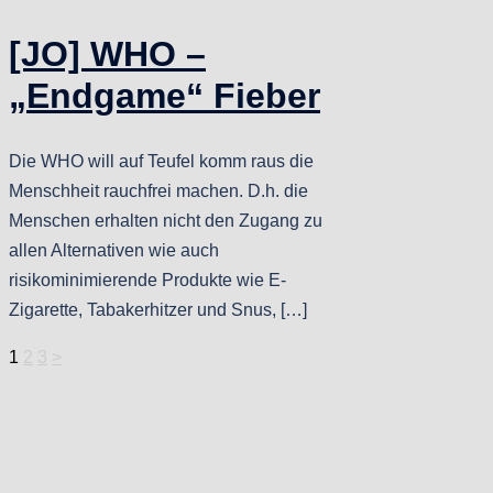
[JO] WHO –
„Endgame“ Fieber
Die WHO will auf Teufel komm raus die
Menschheit rauchfrei machen. D.h. die
Menschen erhalten nicht den Zugang zu
allen Alternativen wie auch
risikominimierende Produkte wie E-
Zigarette, Tabakerhitzer und Snus, […]
Seitennummerierung
1
2
3
>
der
Beiträge