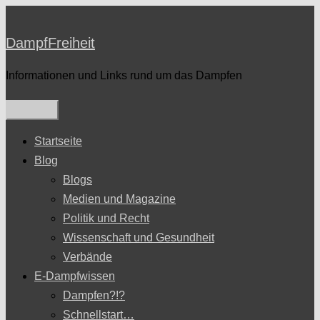
Zum
Inhalt
DampfFreiheit
springen
Informationen und Links rund um das Dampfen
Startseite
Blog
Blogs
Medien und Magazine
Politik und Recht
Wissenschaft und Gesundheit
Verbände
E-Dampfwissen
Dampfen?!?
Schnellstart…