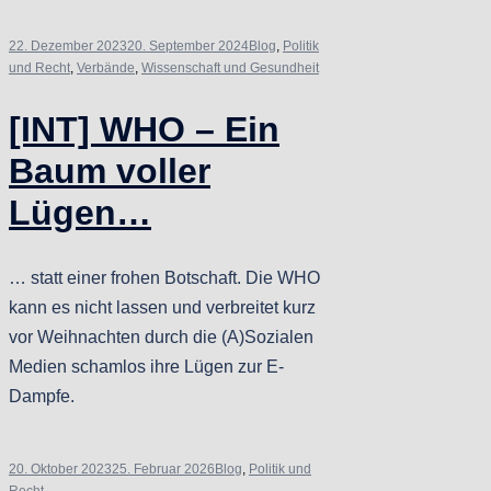
22. Dezember 2023
20. September 2024
Blog
,
Politik
und Recht
,
Verbände
,
Wissenschaft und Gesundheit
[INT] WHO – Ein
Baum voller
Lügen…
… statt einer frohen Botschaft. Die WHO
kann es nicht lassen und verbreitet kurz
vor Weihnachten durch die (A)Sozialen
Medien schamlos ihre Lügen zur E-
Dampfe.
20. Oktober 2023
25. Februar 2026
Blog
,
Politik und
Recht