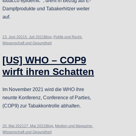
tobacco epidemic“ , dreht in Bezug auf E-
Dampfprodukte und Tabakerhitzer weiter
auf.
23. Juni 2021
5. Juli 2021
Blog
,
Politik und Recht
,
Wissenschaft und Gesundheit
[US] WHO – COP9
wirft ihren Schatten
Im November 2021 wird die WHO ihre
neunte Konferenz, Conference of Parties,
(COP9) zur Tabakkontrolle abhalten.
20. Mai 2021
27. Mai 2021
Blog
,
Medien und Magazine
,
Wissenschaft und Gesundheit