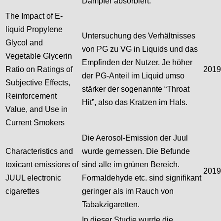
Dampfer absorbiert.
The Impact of E-
liquid Propylene
Untersuchung des Verhältnisses
Glycol and
von PG zu VG in Liquids und das
Vegetable Glycerin
Empfinden der Nutzer. Je höher
Ratio on Ratings of
2019
der PG-Anteil im Liquid umso
Subjective Effects,
stärker der sogenannte “Throat
Reinforcement
Hit”, also das Kratzen im Hals.
Value, and Use in
Current Smokers
Die Aerosol-Emission der Juul
Characteristics and
wurde gemessen. Die Befunde
toxicant emissions of
sind alle im grünen Bereich.
2019
JUUL electronic
Formaldehyde etc. sind signifikant
cigarettes
geringer als im Rauch von
Tabakzigaretten.
In dieser Studie wurde die