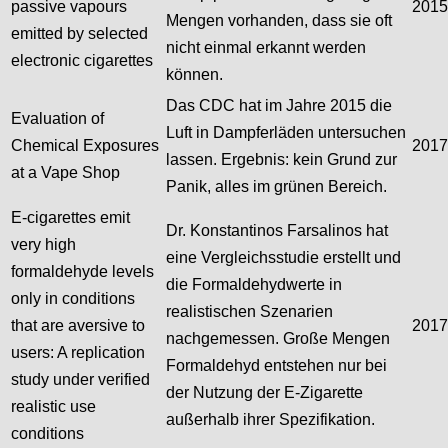
passive vapours
2015
Mengen vorhanden, dass sie oft
emitted by selected
nicht einmal erkannt werden
electronic cigarettes
können.
Das CDC hat im Jahre 2015 die
Evaluation of
Luft in Dampferläden untersuchen
Chemical Exposures
2017
lassen. Ergebnis: kein Grund zur
at a Vape Shop
Panik, alles im grünen Bereich.
E-cigarettes emit
Dr. Konstantinos Farsalinos hat
very high
eine Vergleichsstudie erstellt und
formaldehyde levels
die Formaldehydwerte in
only in conditions
realistischen Szenarien
that are aversive to
2017
nachgemessen. Große Mengen
users: A replication
Formaldehyd entstehen nur bei
study under verified
der Nutzung der E-Zigarette
realistic use
außerhalb ihrer Spezifikation.
conditions