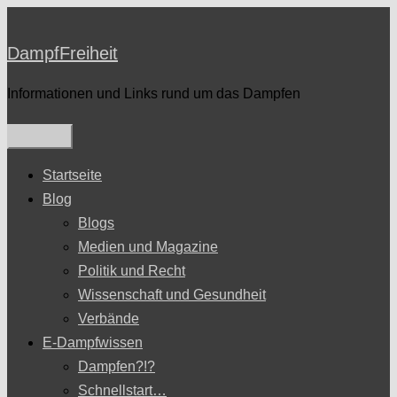
Zum
Inhalt
DampfFreiheit
springen
Informationen und Links rund um das Dampfen
Startseite
Blog
Blogs
Medien und Magazine
Politik und Recht
Wissenschaft und Gesundheit
Verbände
E-Dampfwissen
Dampfen?!?
Schnellstart…