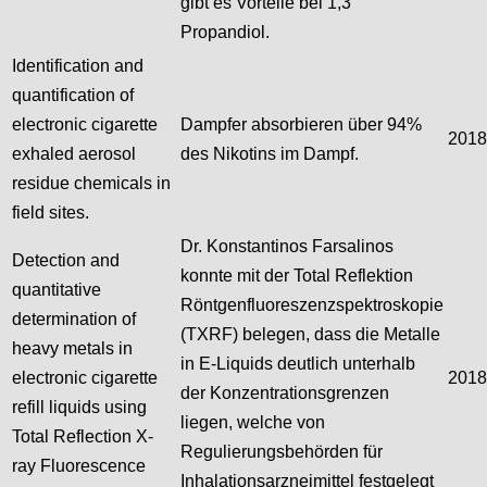
gibt es Vorteile bei 1,3
Propandiol.
Identification and
quantification of
electronic cigarette
Dampfer absorbieren über 94%
2018
exhaled aerosol
des Nikotins im Dampf.
residue chemicals in
field sites.
Dr. Konstantinos Farsalinos
Detection and
konnte mit der Total Reflektion
quantitative
Röntgenfluoreszenzspektroskopie
determination of
(TXRF) belegen, dass die Metalle
heavy metals in
in E-Liquids deutlich unterhalb
electronic cigarette
2018
der Konzentrationsgrenzen
refill liquids using
liegen, welche von
Total Reflection X-
Regulierungsbehörden für
ray Fluorescence
Inhalationsarzneimittel festgelegt