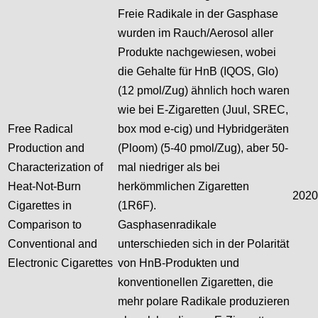
Freie Radikale in der Gasphase
wurden im Rauch/Aerosol aller
Produkte nachgewiesen, wobei
die Gehalte für HnB (IQOS, Glo)
(12 pmol/Zug) ähnlich hoch waren
wie bei E-Zigaretten (Juul, SREC,
Free Radical
box mod e-cig) und Hybridgeräten
Production and
(Ploom) (5-40 pmol/Zug), aber 50-
Characterization of
mal niedriger als bei
Heat-Not-Burn
herkömmlichen Zigaretten
2020
Cigarettes in
(1R6F).
Comparison to
Gasphasenradikale
Conventional and
unterschieden sich in der Polarität
Electronic Cigarettes
von HnB-Produkten und
konventionellen Zigaretten, die
mehr polare Radikale produzieren