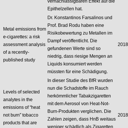
vernachlässigbaren Effekt auf die
Epithelzellen hat.
Dr. Konstantinos Farsalinos und
Prof. Brad Rodu haben eine
Metal emissions from
Risikobewertung zu Metallen im
e-cigarettes: a risk
Dampf veröffentlicht. Die
assessment analysis
2018
gefundenen Werte sind so
of a recently-
niedrig, dass riesige Mengen an
published study
Liquids konsumiert werden
müssten für eine Schädigung.
In dieser Studie des BfR wurden
nun die Schadstoffe im Rauch
Levels of selected
herkömmlicher Tabakzigaretten
analytes in the
mit dem Aerosol von Heat-Not-
emissions of “heat
Burn-Produkten verglichen. Die
not burn” tobacco
2018
Zahlen zeigen, dass HnB weitaus
products that are
weniger schädlich als Zigaretten