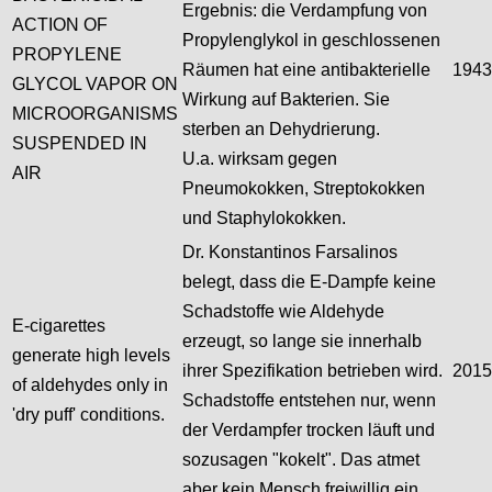
Ergebnis: die Verdampfung von
ACTION OF
Propylenglykol in geschlossenen
PROPYLENE
Räumen hat eine antibakterielle
1943
GLYCOL VAPOR ON
Wirkung auf Bakterien. Sie
MICROORGANISMS
sterben an Dehydrierung.
SUSPENDED IN
U.a. wirksam gegen
AIR
Pneumokokken, Streptokokken
und Staphylokokken.
Dr. Konstantinos Farsalinos
belegt, dass die E-Dampfe keine
Schadstoffe wie Aldehyde
E-cigarettes
erzeugt, so lange sie innerhalb
generate high levels
ihrer Spezifikation betrieben wird.
2015
of aldehydes only in
Schadstoffe entstehen nur, wenn
'dry puff' conditions.
der Verdampfer trocken läuft und
sozusagen "kokelt". Das atmet
aber kein Mensch freiwillig ein.