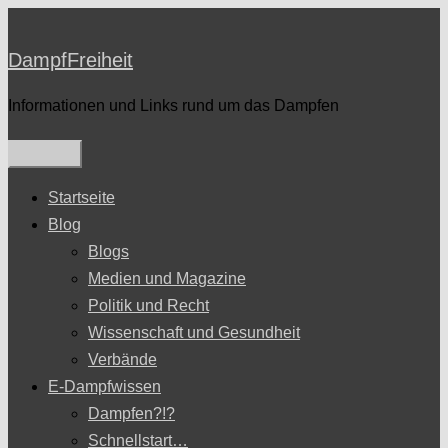
Zum
Inhalt
DampfFreiheit
springen
Informationen und Links rund um das Dampfen
Startseite
Blog
Blogs
Medien und Magazine
Politik und Recht
Wissenschaft und Gesundheit
Verbände
E-Dampfwissen
Dampfen?!?
Schnellstart…