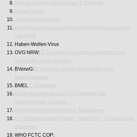
Hon Lik Erfinder der heutigen E-Zigarette
Ruyan Group
Joyetech Geschichte
https://www.innocigs.com/blog/geschichte-e-zigarette-
seit-1963/
Haben-Wollen-Virus
OVG NRW:
E-Zigaretten in nordrhein-westfälischen
Gaststätten nicht verboten
BVerwG:
E-Zigarette ist kein Arzneimittel oder
Medizinprodukt
BMEL
E-Zigaretten
Drogenbeauftragte warnt vor Gefahren der
elektronischen Zigarette
Bundeshaushalt Einnahmen Tabaksteuer
EU-Tabakprodukterichtlinie – Artikel 20 – Elektronische
Zigaretten
WHO FCTC COP: