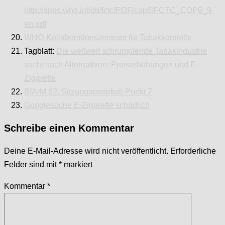
http://apps.who.int/gb/fctc/PDF/cop6/FCTC_COP6_9-
en.pdf
WHO-Kollaborationszentrum für Tabakkontrolle
Tagblatt:
Die weltweit schrumpfende Tabakindustrie
sucht nach Alternativen: Preiserhöhungen und E-
Zigarette
BfArM 62. Sitzungsprotokoll Punkt 7
Googlesuche E-Zigarette schädlich
Schreibe einen Kommentar
Deine E-Mail-Adresse wird nicht veröffentlicht.
Erforderliche
Felder sind mit
*
markiert
Kommentar
*