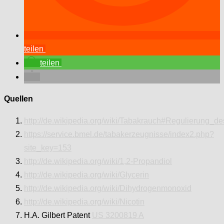
teilen
teilen
Quellen
http://de.wikipedia.org/wiki/Tabakrauch#Regulierung_d
https://service.bmel.de/tabakerzeugnisse/index2.php?
site_key=153
http://de.wikipedia.org/wiki/1,2-Propandiol
http://de.wikipedia.org/wiki/Glycerin
http://de.wikipedia.org/wiki/Dihydrogenmonoxid
http://de.wikipedia.org/wiki/Nicotin
H.A. Gilbert Patent
US 3200819 A