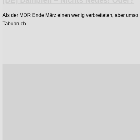
[DE] Dampfen – Nichts Neues! Oder?
Als der MDR Ende März einen wenig verbreiteten, aber umso be
Tabubruch.