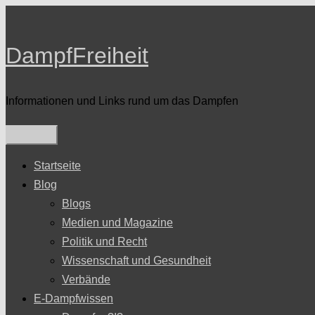
Zum
Inhalt
DampfFreiheit
springen
Informationen und Links rund um das Dampfen
Startseite
Blog
Blogs
Medien und Magazine
Politik und Recht
Wissenschaft und Gesundheit
Verbände
E-Dampfwissen