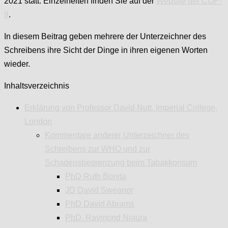
2021 statt: Einzelheiten finden Sie auf der
Website der COP-
9
.
In diesem Beitrag geben mehrere der Unterzeichner des
Schreibens ihre Sicht der Dinge in ihren eigenen Worten
wieder.
Inhaltsverzeichnis
Erklärung von Professor David Nutt, Imperial College,
London
Kommentare anderer Unterzeichner des
Schreibens zur WHO und zur
Schadensbegrenzung beim Tabakkonsum
PhD Ruth Bonita
JD David Sweanor
PhD David Abrams
PhD. Raymond Niaura