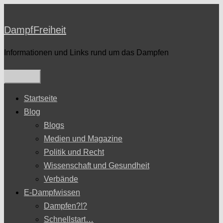
Zum
Inhalt
DampfFreiheit
springen
Informationen und Links rund um das Dampfen
Startseite
Blog
Blogs
Medien und Magazine
Politik und Recht
Wissenschaft und Gesundheit
Verbände
E-Dampfwissen
Dampfen?!?
Schnellstart…