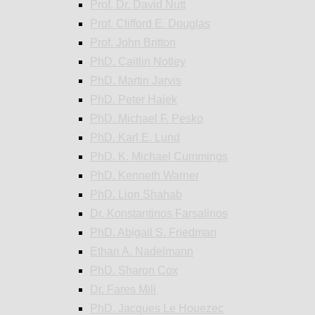
Prof. Dr. David Nutt
Prof. Clifford E. Douglas
Prof. John Britton
PhD. Caitlin Notley
PhD. Martin Jarvis
PhD. Peter Hajek
PhD. Michael F. Pesko
PhD. Karl E. Lund
PhD. K. Michael Cummings
PhD. Kenneth Warner
PhD. Lion Shahab
Dr. Konstantinos Farsalinos
PhD. Abigail S. Friedman
Ethan A. Nadelmann
PhD. Sharon Cox
Dr. Fares Mili
PhD. Jacques Le Houezec