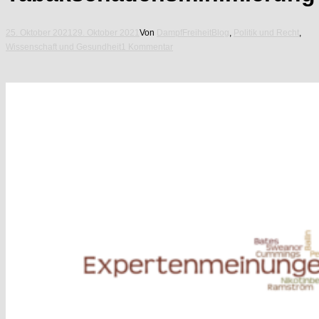
25. Oktober 2021
29. Oktober 2021
Von
DampfFreiheit
Blog
,
Politik und Recht
,
Wissenschaft und Gesundheit
1 Kommentar