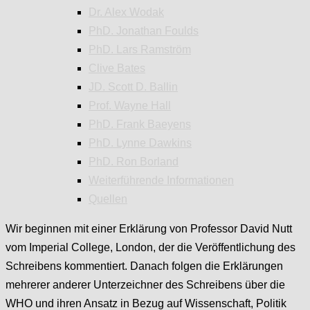
Dr. Alex Wodak
PhD. Jonathan Foulds
PhD. Lars Ramström
Clive Bates
JD. Scott D. Ballin
Prof. Wayne Hall
PhD. Frank Baeyens
PhD. Lynne Dawkins
PhD. Ron Borland
Weiterführende Informationen
Quellen
Wir beginnen mit einer Erklärung von Professor David Nutt
vom Imperial College, London, der die Veröffentlichung des
Schreibens kommentiert. Danach folgen die Erklärungen
mehrerer anderer Unterzeichner des Schreibens über die
WHO und ihren Ansatz in Bezug auf Wissenschaft, Politik