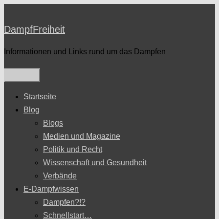
Zum
Inhalt
DampfFreiheit
springen
Informationen und Links rund um das Dampfen
Startseite
Blog
Blogs
Medien und Magazine
Politik und Recht
Wissenschaft und Gesundheit
Verbände
E-Dampfwissen
Dampfen?!?
Schnellstart…