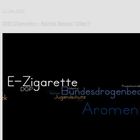
13. Mai 2026
[DE] Dampfen – Nichts Neues! Oder?