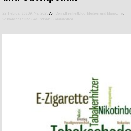
22. Februar 2023
9. Mai 2023
Von
DampfFreiheit
Blog
,
Medien und Magazine
,
Wissenschaft und Gesundheit
0 Kommentare