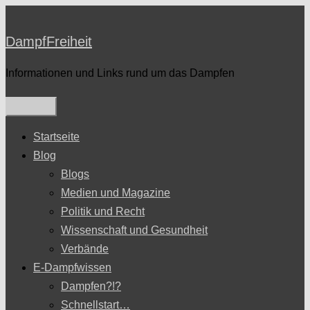
Zum
Inhalt
DampfFreiheit
springen
Informationen und Links rund um das Dampfen
Startseite
Blog
Blogs
Medien und Magazine
Politik und Recht
Wissenschaft und Gesundheit
Verbände
E-Dampfwissen
Dampfen?!?
Schnellstart…