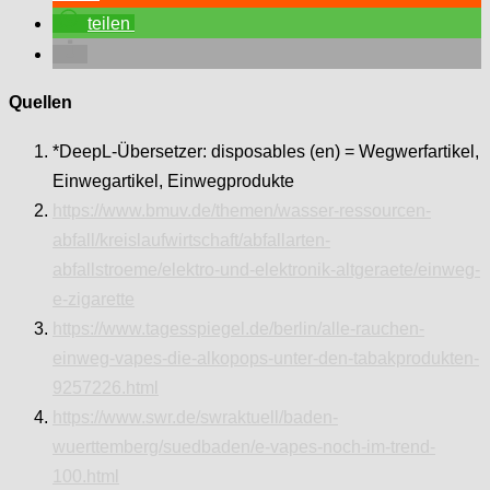
teilen
Quellen
*DeepL-Übersetzer: disposables (en) = Wegwerfartikel,
Einwegartikel, Einwegprodukte
https://www.bmuv.de/themen/wasser-ressourcen-
abfall/kreislaufwirtschaft/abfallarten-
abfallstroeme/elektro-und-elektronik-altgeraete/einweg-
e-zigarette
https://www.tagesspiegel.de/berlin/alle-rauchen-
einweg-vapes-die-alkopops-unter-den-tabakprodukten-
9257226.html
https://www.swr.de/swraktuell/baden-
wuerttemberg/suedbaden/e-vapes-noch-im-trend-
100.html