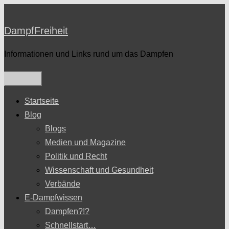
Zum
Inhalt
DampfFreiheit
springen
Informationen und Links rund um das Dampfen
Startseite
Blog
Blogs
Medien und Magazine
Politik und Recht
Wissenschaft und Gesundheit
Verbände
E-Dampfwissen
Dampfen?!?
Schnellstart…