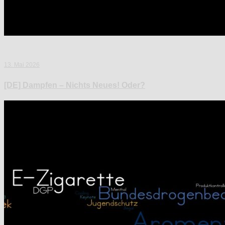
13. Mai 2026
[DE] Dampfen – Nichts Neues! Oder?