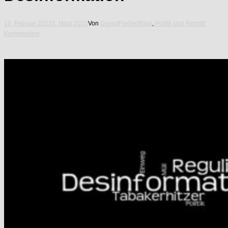
16. Februar 2023
3. März 2025
Von
DampfFreiheit
Blog
,
Politik und Recht
0
Kommentare