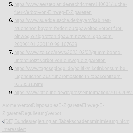
https://www.aerzteblatt.de/nachrichten/140631/Lucha-
fuer-Verbot-von-Einweg-E-Zigaretten
https://www.sueddeutsche.de/bayern/kabinett-
muenchen-bayern-fordert-europaweites-verbot-fuer-
einweg-e-zigaretten-dpa.urn-newsml-dpa-com-
20090101-230110-99-167639
https://www.zeit.de/news/2023-02/02/grimm-benne-
unterstuetzt-verbot-von-einweg-e-zigaretten
https://www.tagesspiegel.de/politik/nikotinkonsum-bei-
jugendlichen-aus-fur-aromastoffe-in-tabakerhitzern-
9353531.html
https://www.bfr.bund.de/de/presseinformation/2018/20/w
Aromenverbot
Disposables
E-Zigarette
Einweg-E-
Zigarette
Regulierung
Verbot
Beitragsnavigation
[DE] Bundesregierung an Tabakschadensminimierung nicht
interessiert