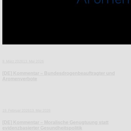
9. März 2026
13. Mai 2026
[DE] Kommentar – Bundesdrogenbeauftragter und
Aromenverbote
19. Februar 2026
13. Mai 2026
[DE] Kommentar – Moralische Genugtuung statt
evidenzbasierter Gesundheitspolitik