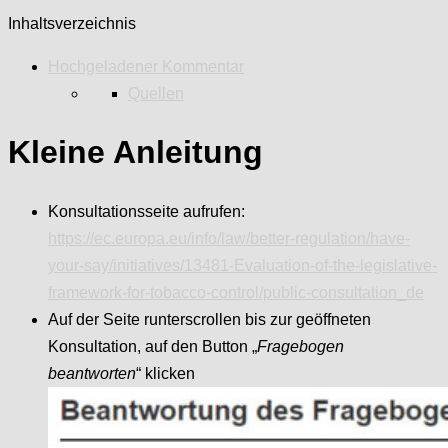
Inhaltsverzeichnis
Hochgeladener Kommentar
Quellen
Kleine Anleitung
Konsultationsseite aufrufen:
https://ec.europa.eu/info/law/better-regulation/have-
your-say/initiatives/13481-Evaluation-of-the-legislative-
framework-for-tobacco-control/public-consultation_de
Auf der Seite runterscrollen bis zur geöffneten
Konsultation, auf den Button „
Fragebogen
beantworten
“ klicken