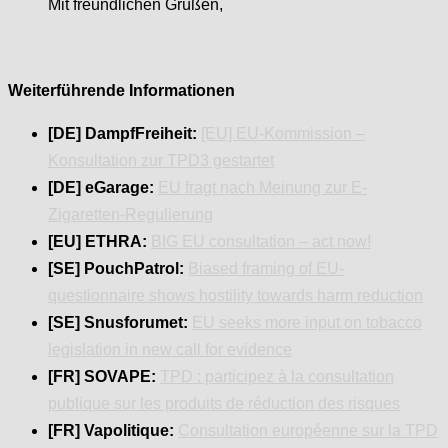
Mit freundlichen Grüßen,
Weiterführende Informationen
[DE] DampfFreiheit:
[EU] EU-Kommission –
Konsultation zur TPD3 gestartet
[DE] eGarage:
EU fragt nach Meinung zur E-
Zigaretten-Regulierung
[EU] ETHRA:
BIG EU consultation – act now!
[SE] PouchPatrol:
Biased framing of EU-
questionnaire shows hostility towards harm reduction
[SE] Snusforumet:
EU seeks more input on tobacco
legislation in new call for evidence
[FR] SOVAPE:
TPD : participez à la consultation
publique sur les produits de réduction des risques
[FR] Vapolitique:
Consultation européenne sur la TPD