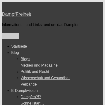
Zum
Inhalt
DampfFreiheit
springen
Informationen und Links rund um das Dampfen
Startseite
Blog
Blogs
Medien und Magazine
Politik und Recht
Wissenschaft und Gesundheit
Verbände
E-Dampfwissen
Dampfen?!?
Schnellstart…