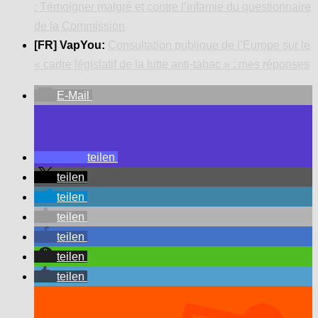
: Témoigner malgré et contre l’infamie du questionnaire
de la Commission
[FR] VapYou:
Consultation publique de l’Europe sur le
« cadre législatif de la lutte anti-tabac » : mes réponses
E-Mail
teilen
teilen
teilen
teilen
teilen
teilen
teilen