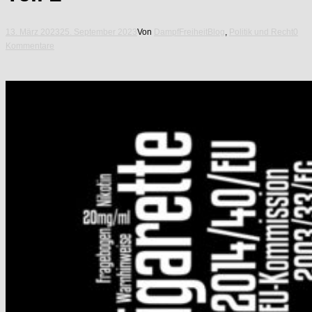
13. März 2023
25. September 2023
Von
DampfFreiheit
Blog
,
Politik und Recht
0
Kommentare