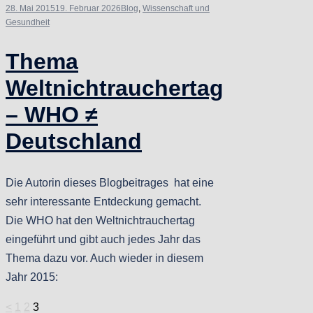
28. Mai 2015
19. Februar 2026
Blog
,
Wissenschaft und
Gesundheit
Thema
Weltnichtrauchertag
– WHO ≠
Deutschland
Die Autorin dieses Blogbeitrages hat eine
sehr interessante Entdeckung gemacht.
Die WHO hat den Weltnichtrauchertag
eingeführt und gibt auch jedes Jahr das
Thema dazu vor. Auch wieder in diesem
Jahr 2015:
Seitennummerierung
<
1
2
3