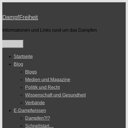
Zum
Inhalt
DampfFreiheit
springen
Informationen und Links rund um das Dampfen
Startseite
Blog
Blogs
Medien und Magazine
Politik und Recht
Wissenschaft und Gesundheit
Verbände
E-Dampfwissen
Dampfen?!?
Schnellstart…