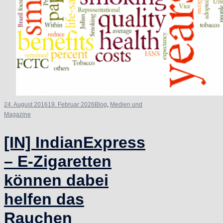
24. August 2016
19. Februar 2026
Blog
,
Medien und
Magazine
[IN] IndianExpress
– E-Zigaretten
können dabei
helfen das
Rauchen