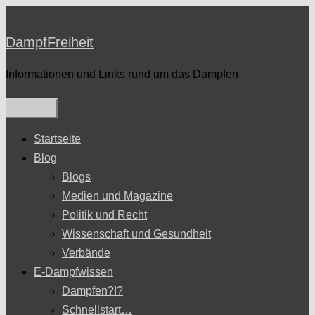
Zum
Inhalt
DampfFreiheit
springen
Informationen und Links rund um das Dampfen
Startseite
Blog
Blogs
Medien und Magazine
Politik und Recht
Wissenschaft und Gesundheit
Verbände
E-Dampfwissen
Dampfen?!?
Schnellstart…