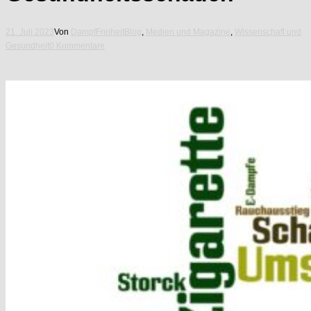
21. Juli 2023
Von
DampfFreiheit
Blog
,
Medien und Magazine
,
Wissenschaft und
Gesundheit
0 Kommentare