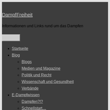
Zum
Inhalt
DampfFreiheit
springen
Informationen und Links rund um das Dampfen
Startseite
Blog
Blogs
Medien und Magazine
Politik und Recht
Wissenschaft und Gesundheit
Verbände
E-Dampfwissen
Dampfen?!?
Schnellstart…