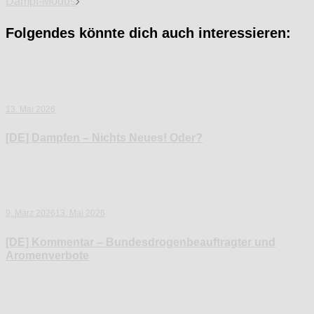
Dampf-Modus
Folgendes könnte dich auch interessieren:
13. Mai 2026
[DE] Dampfen – Nichts Neues! Oder?
9. März 2026
13. Mai 2026
[DE] Kommentar – Bundesdrogenbeauftragter und
Aromenverbote