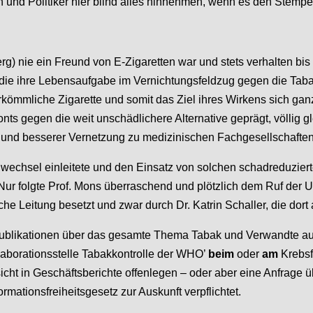
nd Politiker hier blind alles hinnehmen, wenn es den Stempel
ie ein Freund von E-Zigaretten war und stets verhalten bis neg
 die ihre Lebensaufgabe im Vernichtungsfeldzug gegen die Tabak
kömmliche Zigarette und somit das Ziel ihres Wirkens sich ganz
nts gegen die weit unschädlichere Alternative geprägt, völlig g
ung und besserer Vernetzung zu medizinischen Fachgesellschafte
menwechsel einleitete und den Einsatz von solchen schadreduzier
 Nur folgte Prof. Mons überraschend und plötzlich dem Ruf der U
Leitung besetzt und zwar durch Dr. Katrin Schaller, die dort ab
Publikationen über das gesamte Thema Tabak und Verwandte aus
llaborationsstelle Tabakkontrolle der WHO’
beim
oder
am
Krebsf
insicht in Geschäftsberichte offenlegen – oder aber eine Anfrag
mationsfreiheitsgesetz zur Auskunft verpflichtet.