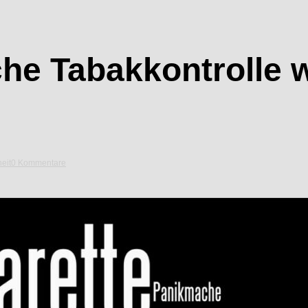
che Tabakkontrolle w
eit
0 Kommentare