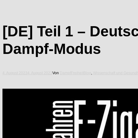
[DE] Teil 1 – Deuts
Dampf-Modus
4. August 2023
4. August 2023
Von
DampfFreiheit
Blog
,
Wissenschaft und Gesundh