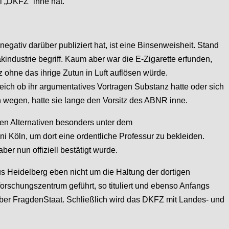
 „DKFZ“ inne hat.
ativ darüber publiziert hat, ist eine Binsenweisheit. Stand
industrie begriff. Kaum aber war die E-Zigarette erfunden,
 ohne das ihrige Zutun in Luft auflösen würde.
leich ob ihr argumentatives Vortragen Substanz hatte oder sich
n wegen, hatte sie lange den Vorsitz des ABNR inne.
ten Alternativen besonders unter dem
ni Köln, um dort eine ordentliche Professur zu bekleiden.
er nun offiziell bestätigt wurde.
 Heidelberg eben nicht um die Haltung der dortigen
orschungszentrum geführt, so tituliert und ebenso Anfangs
e über FragdenStaat. Schließlich wird das DKFZ mit Landes- und