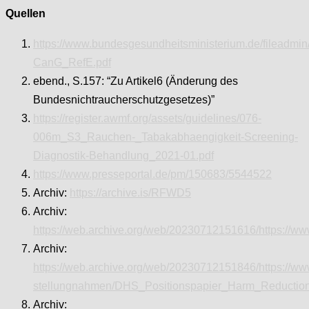
Quellen
https://www.bundesgesundheitsministerium.de/filead
CanG_RefE.pdf
ebend., S.157: “Zu Artikel6 (Änderung des
Bundesnichtraucherschutzgesetzes)”
https://register.awmf.org/assets/guidelines/076-
006m_S3_Rauchen-_Tabakabhaengigkeit-Screening-
Diagnostik-Behandlung_2021-01.pdf
https://www.presseportal.de/pm/150683/5544522
Archiv:
https://archive.is/RFWD5
Archiv:
https://web.archive.org/web/20230712151616/https://w
Archiv:
https://web.archive.org/web/20230712151846/https://ww
stellungnahmen/DHS_Positionspapier_Harm_Reduction
Archiv: