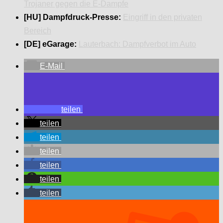
Trojaner gegen die E-Dampfe
[HU] Dampfdruck-Presse:
Eingriff in den privaten
Bereich
[DE] eGarage:
Lauterbach: Dampfverbot im Auto
E-Mail
teilen
teilen
teilen
teilen
teilen
teilen
teilen