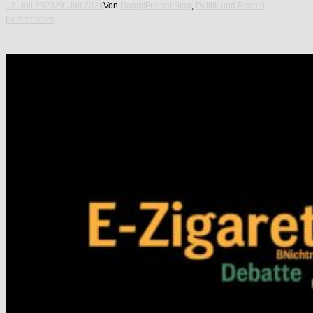
12. Juli 2023
29. Juli 2024
Von
DampfFreiheit
Blog
,
Politik und Recht
0
Kommentare