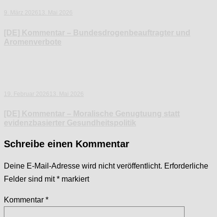
9. März 2026
13. Mai 2026
[DE] Kommentar – Bundesdrogenbeauftragter und
Aromenverbote
19. Februar 2026
13. Mai 2026
[DE] Kommentar – Moralische Genugtuung statt
evidenzbasierter Gesundheitspolitik
Schreibe einen Kommentar
Deine E-Mail-Adresse wird nicht veröffentlicht.
Erforderliche
Felder sind mit
*
markiert
Kommentar
*