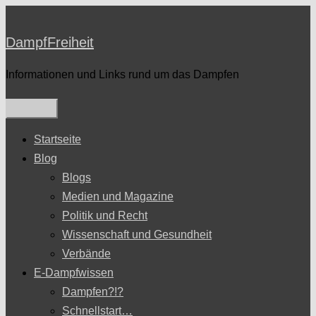
Zum
Inhalt
DampfFreiheit
springen
Informationen und Links rund um das Dampfen
Startseite
Blog
Blogs
Medien und Magazine
Politik und Recht
Wissenschaft und Gesundheit
Verbände
E-Dampfwissen
Dampfen?!?
Schnellstart…