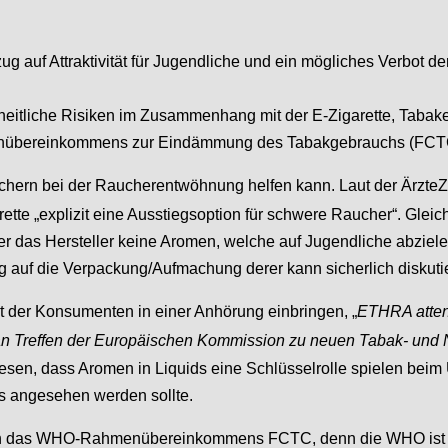
g auf Attraktivität für Jugendliche und ein mögliches Verbot de
eitliche Risiken im Zusammenhang mit der E-Zigarette, Tabake
enübereinkommens zur Eindämmung des Tabakgebrauchs (FCT
chern bei der Raucherentwöhnung helfen kann. Laut der ÄrzteZ
rette „explizit eine Ausstiegsoption für schwere Raucher“. Gleichz
r das Hersteller keine Aromen, welche auf Jugendliche abzielen, 
 auf die Verpackung/Aufmachung derer kann sicherlich diskuti
 der Konsumenten in einer Anhörung einbringen, „
ETHRA atten
Treffen der Europäischen Kommission zu neuen Tabak- und Niko
iesen, dass Aromen in Liquids eine Schlüsselrolle spielen be
s angesehen werden sollte.
rch das WHO-Rahmenübereinkommens FCTC, denn die WHO ist all