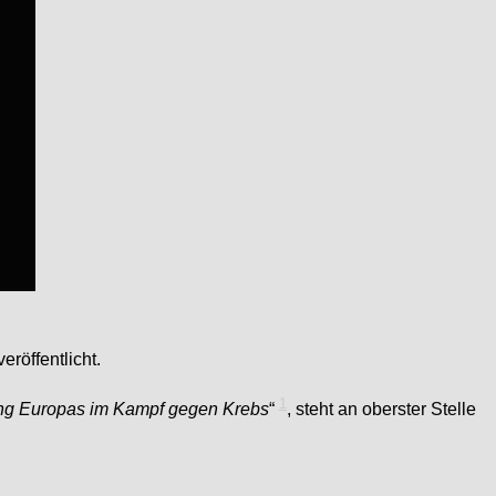
röffentlicht.
1
ung Europas im Kampf gegen Krebs
“
, steht an oberster Stelle