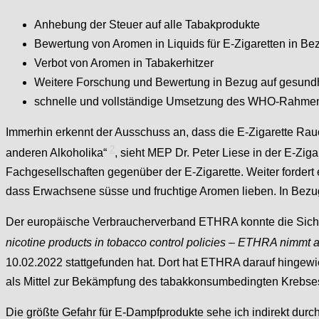
Anhebung der Steuer auf alle Tabakprodukte
Bewertung von Aromen in Liquids für E-Zigaretten in Bezu
Verbot von Aromen in Tabakerhitzer
Weitere Forschung und Bewertung in Bezug auf gesundh
schnelle und vollständige Umsetzung des WHO-Rahm
Immerhin erkennt der Ausschuss an, dass die E-Zigarette Rau
2
anderen Alkoholika“
, sieht MEP Dr. Peter Liese in der E-Ziga
Fachgesellschaften gegenüber der E-Zigarette. Weiter fordert e
dass Erwachsene süsse und fruchtige Aromen lieben. In Bezug
Der europäische Verbraucherverband ETHRA konnte die Sicht
nicotine products in tobacco control policies –
ETHRA nimmt an 
10.02.2022 stattgefunden hat. Dort hat ETHRA darauf hingew
als Mittel zur Bekämpfung des tabakkonsumbedingten Krebse
Die größte Gefahr für E-Dampfprodukte sehe ich indirekt du