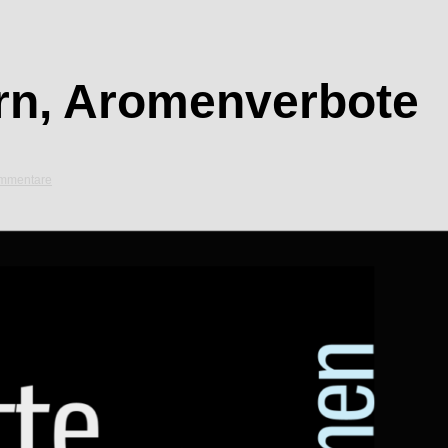
rn, Aromenverbote
mmentare