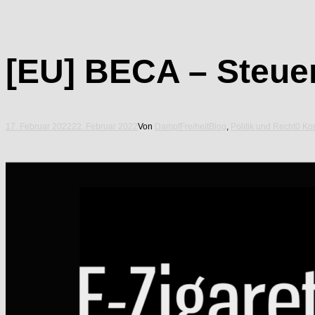
[EU] BECA – Steue
17. Februar 2022
22. Februar 2022
Von
DampfFreiheit
Blog
,
Politik und Recht
0 Ko