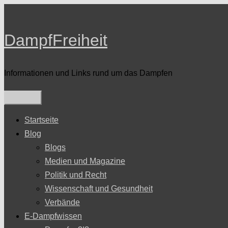
Zum
Inhalt
DampfFreiheit
springen
Informationen und Links rund um das Dampfen
Startseite
Blog
Blogs
Medien und Magazine
Politik und Recht
Wissenschaft und Gesundheit
Verbände
E-Dampfwissen