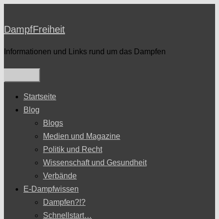
Zum
Inhalt
DampfFreiheit
springen
Informationen und Links rund um das Dampfen
Startseite
Blog
Blogs
Medien und Magazine
Politik und Recht
Wissenschaft und Gesundheit
Verbände
E-Dampfwissen
Dampfen?!?
Schnellstart…