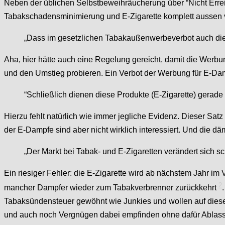
Neben der üblichen Selbstbeweihräucherung über “Nicht Errei
Tabakschadensminimierung und E-Zigarette komplett aussen 
„Dass im gesetzlichen Tabakaußenwerbeverbot auch die E-
Aha, hier hätte auch eine Regelung gereicht, damit die Werb
und den Umstieg probieren. Ein Verbot der Werbung für E-Damp
“Schließlich dienen diese Produkte (E-Zigarette) gerad
Hierzu fehlt natürlich wie immer jegliche Evidenz. Dieser Sa
der E-Dampfe sind aber nicht wirklich interessiert. Und die d
„Der Markt bei Tabak- und E-Zigaretten verändert sich sc
Ein riesiger Fehler: die E-Zigarette wird ab nächstem Jahr im 
2
mancher Dampfer wieder zum Tabakverbrenner zurückkehrt
Tabaksündensteuer gewöhnt wie Junkies und wollen auf diese 
und auch noch Vergnügen dabei empfinden ohne dafür Ablass