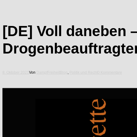
[DE] Voll daneben 
Drogenbeauftragte
8. Oktober 2021
Von
DampfFreiheit
Blog
,
Politik und Recht
0 Kommentare