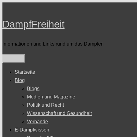
Zum
Inhalt
DampfFreiheit
springen
Informationen und Links rund um das Dampfen
Startseite
Blog
Blogs
Medien und Magazine
Politik und Recht
Wissenschaft und Gesundheit
Verbände
E-Dampfwissen