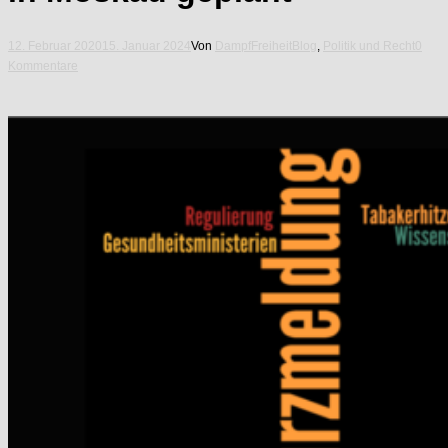
12. Februar 2020
15. Januar 2024
Von
DampfFreiheit
Blog
,
Politik und Recht
0
Kommentare