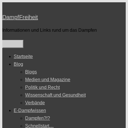
Zum
Inhalt
DampfFreiheit
springen
Informationen und Links rund um das Dampfen
Startseite
Blog
Blogs
Medien und Magazine
Politik und Recht
Wissenschaft und Gesundheit
Verbände
E-Dampfwissen
Dampfen?!?
Schnellstart…