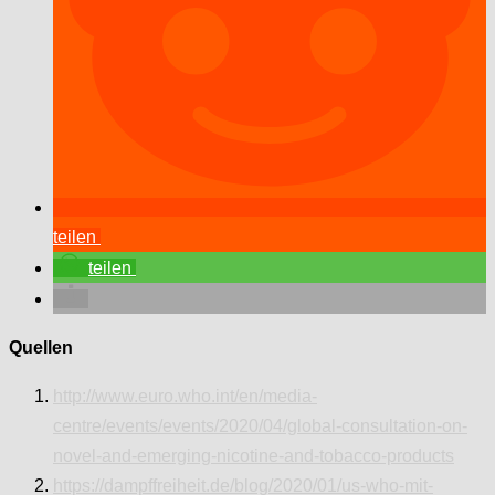
teilen
teilen
Quellen
http://www.euro.who.int/en/media-
centre/events/events/2020/04/global-consultation-on-
novel-and-emerging-nicotine-and-tobacco-products
https://dampffreiheit.de/blog/2020/01/us-who-mit-