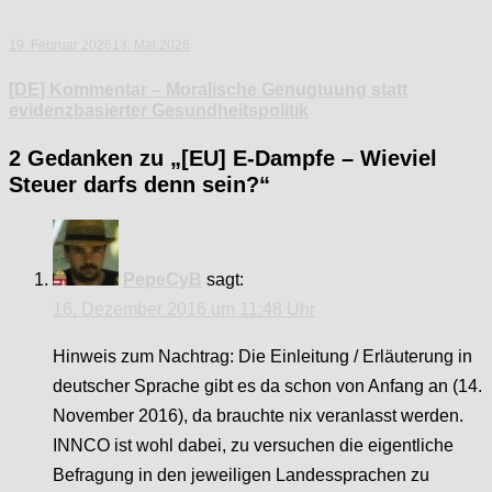
19. Februar 2026
13. Mai 2026
[DE] Kommentar – Moralische Genugtuung statt
evidenzbasierter Gesundheitspolitik
2 Gedanken zu „
[EU] E-Dampfe – Wieviel
Steuer darfs denn sein?
“
PepeCyB
sagt:
16. Dezember 2016 um 11:48 Uhr
Hinweis zum Nachtrag: Die Einleitung / Erläuterung in
deutscher Sprache gibt es da schon von Anfang an (14.
November 2016), da brauchte nix veranlasst werden.
INNCO ist wohl dabei, zu versuchen die eigentliche
Befragung in den jeweiligen Landessprachen zu