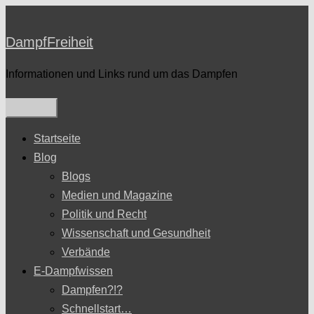
Zum
Inhalt
DampfFreiheit
springen
Informationen und Links rund um das Dampfen
Startseite
Blog
Blogs
Medien und Magazine
Politik und Recht
Wissenschaft und Gesundheit
Verbände
E-Dampfwissen
Dampfen?!?
Schnellstart…