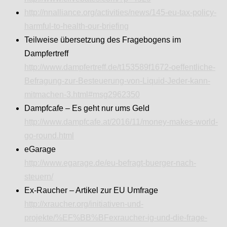
http://nnalliance.org/activities/news/145-eu-tax-policy-
harmful-to-health-our-briefing
Teilweise übersetzung des Fragebogens im
Dampfertreff
http://www.dampfertreff.de/t153589f1672-oeffentliche-
Befragung-zur-Besteuerung-von-Liquid-Jeder-kann-
mitmachen-3.html#msg2962350
Dampfcafe – Es geht nur ums Geld
http://www.dampfcafe.at/2016/11/money-makes-world-
go-round.html
eGarage
http://www.egarage.de/eu-befragt-buerger-nach-
steuern/
Ex-Raucher – Artikel zur EU Umfrage
http://xraucher.org/initiativen-und-
projekte/%EF%BB%BFexraucher-ig-und-die-frage-