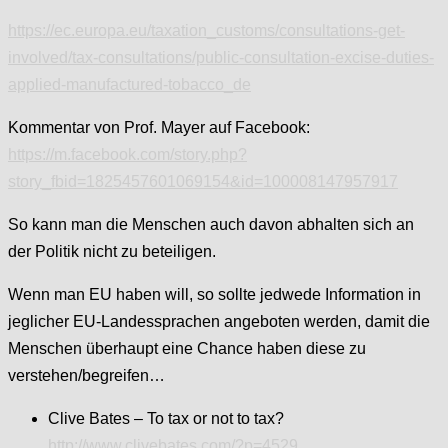
https://ec.europa.eu/taxation_customs/consultations-get-
involved/tax-consultations/public-consultation-excise-duties-
applied-manufactured-tobacco_de
Kommentar von Prof. Mayer auf Facebook:
https://m.facebook.com/story.php?
story_fbid=1825457601069154&id=100008147957917
So kann man die Menschen auch davon abhalten sich an
der Politik nicht zu beteiligen.
Wenn man EU haben will, so sollte jedwede Information in
jeglicher EU-Landessprachen angeboten werden, damit die
Menschen überhaupt eine Chance haben diese zu
verstehen/begreifen…
Clive Bates – To tax or not to tax?
http://www.clivebates.com/?p=4529