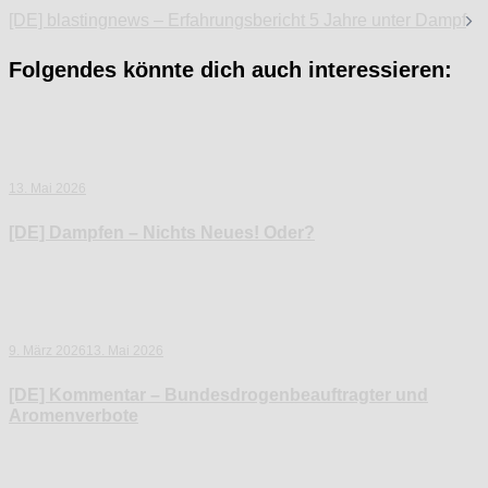
[DE] blastingnews – Erfahrungsbericht 5 Jahre unter Dampf
Folgendes könnte dich auch interessieren:
13. Mai 2026
[DE] Dampfen – Nichts Neues! Oder?
9. März 2026
13. Mai 2026
[DE] Kommentar – Bundesdrogenbeauftragter und
Aromenverbote