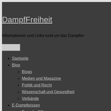
Zum
Inhalt
DampfFreiheit
springen
Informationen und Links rund um das Dampfen
Startseite
Blog
Blogs
Medien und Magazine
Politik und Recht
Wissenschaft und Gesundheit
Verbände
E-Dampfwissen