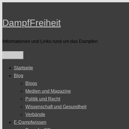
Zum
Inhalt
DampfFreiheit
springen
Informationen und Links rund um das Dampfen
Startseite
Blog
Blogs
Medien und Magazine
Politik und Recht
Wissenschaft und Gesundheit
Verbände
E-Dampfwissen