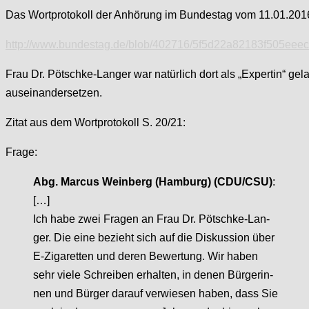
Das Wortprotokoll der Anhörung im Bundestag vom 11.01.2016
http://www.bundestag.de/blob/402716/5f5d22a82183f505eeec
Frau Dr. Pötschke-Langer war natürlich dort als „Expertin“ gel
auseinandersetzen.
Zitat aus dem Wortprotokoll S. 20/21:
Frage:
Abg. Marcus Weinberg (Hamburg) (CDU/CSU)
:
[…]
Ich habe zwei Fragen an Frau Dr. Pötschke-Lan-
ger. Die eine bezieht sich auf die Diskussion über
E-Zigaretten und deren Bewertung. Wir haben
sehr viele Schreiben erhalten, in denen Bürgerin-
nen und Bürger darauf verwiesen haben, dass Sie