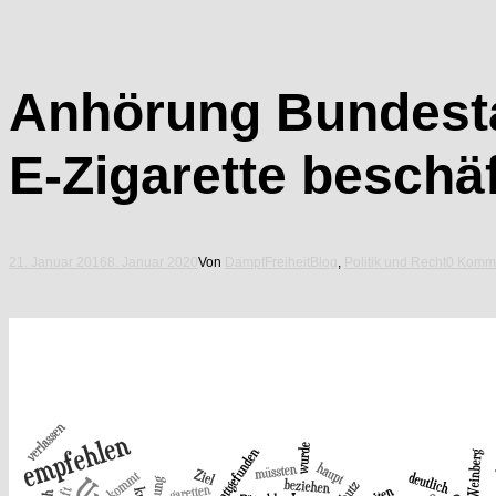
Anhörung Bundestag 
E-Zigarette beschä
21. Januar 2016
8. Januar 2020
Von
DampfFreiheit
Blog
,
Politik und Recht
0 Komm