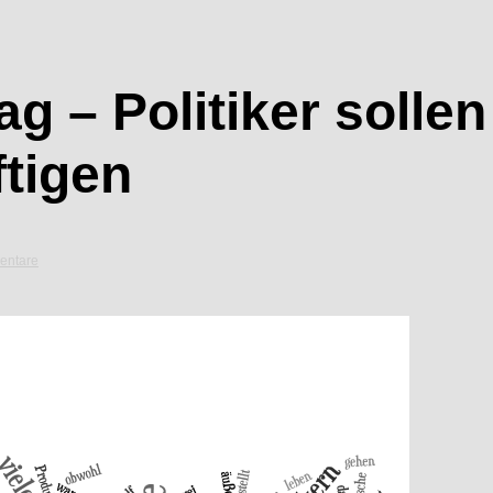
– Politiker sollen 
ftigen
entare