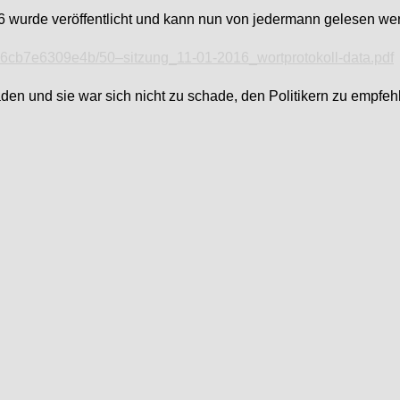
 wurde veröffentlicht und kann nun von jedermann gelesen we
6cb7e6309e4b/50–sitzung_11-01-2016_wortprotokoll-data.pdf
aden und sie war sich nicht zu schade, den Politikern zu empfeh