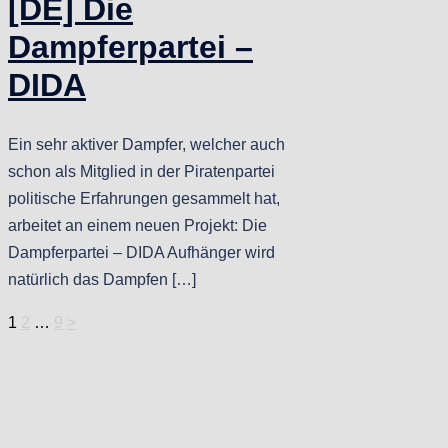
[DE] Die
Dampferpartei –
DIDA
Ein sehr aktiver Dampfer, welcher auch
schon als Mitglied in der Piratenpartei
politische Erfahrungen gesammelt hat,
arbeitet an einem neuen Projekt: Die
Dampferpartei – DIDA Aufhänger wird
natürlich das Dampfen […]
Seitennummerierung
1
2
…
9
>
der
Beiträge