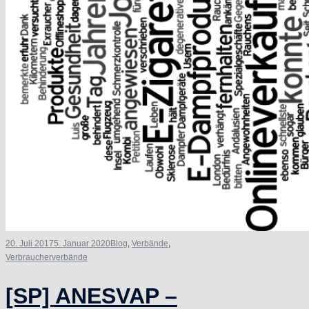
20. Juli 2017
5. Januar 2020
Blog
,
Verbände
,
Verbraucherverbände
[SP] ANESVAP –