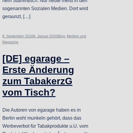
nem Stammtisch. Nur heute meist in den
sogenannten Sozialen Medien. Dort wird
geraunzt, […]
8. September 2016
8. Januar 2020
Blog
,
Medien und
Magazine
[DE] egarage –
Erste Änderung
zum TabakerzG
vom Tisch?
Die Autoren von egarage haben es in
Berlin wohl munkeln gehört, dass das
Werbeverbot für Tabakprodukte u.U. vom