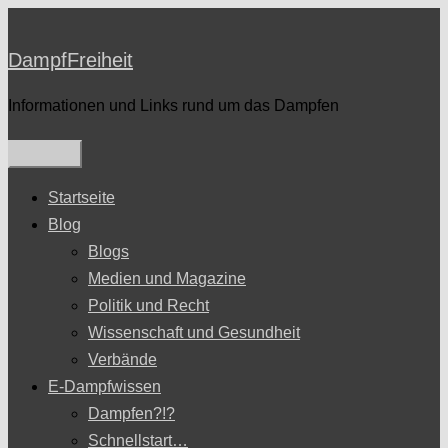
Zum
Inhalt
DampfFreiheit
springen
Informationen und Links rund um das Dampfen
Startseite
Blog
Blogs
Medien und Magazine
Politik und Recht
Wissenschaft und Gesundheit
Verbände
E-Dampfwissen
Dampfen?!?
Schnellstart…