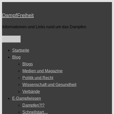
Zum
Inhalt
DampfFreiheit
springen
Informationen und Links rund um das Dampfen
Startseite
Blog
Blogs
Medien und Magazine
Politik und Recht
Wissenschaft und Gesundheit
Verbände
E-Dampfwissen
Dampfen?!?
Schnellstart…