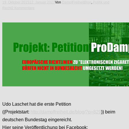
19. Oktober 2015
12. Januar 2023
Von
DampfFreiheit
Blog
,
Politik und
Recht
2 Kommentare
Udo Laschet hat die erste Petition
((Projektstart:
http://dampffreiheit.de/blog/?p=829
)) beim
deutschen Bundestag eingereicht.
Hier seine Veröffentlichung bei Facebook: