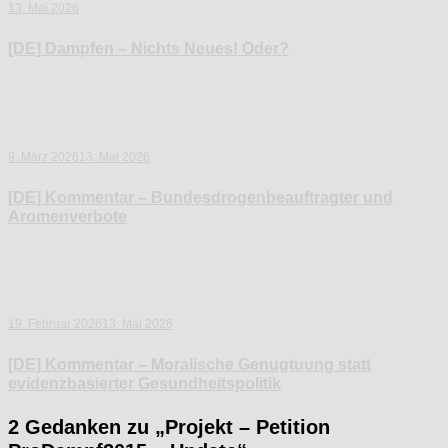
13. Mai 2026
[DE] Dampfen – Nichts Neues! Oder?
9. März 2026
13. Mai 2026
[DE] Kommentar – Bundesdrogenbeauftragter und
Aromenverbote
19. Februar 2026
13. Mai 2026
[DE] Kommentar – Moralische Genugtuung statt
evidenzbasierter Gesundheitspolitik
2 Gedanken zu „
Projekt – Petition