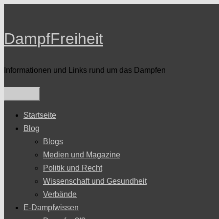
Zum
Inhalt
DampfFreiheit
springen
Informationen und Links rund um das Dampfen
Startseite
Blog
Blogs
Medien und Magazine
Politik und Recht
Wissenschaft und Gesundheit
Verbände
E-Dampfwissen