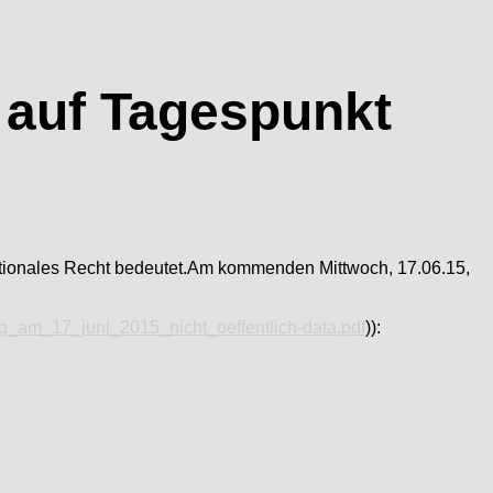
 auf Tagespunkt
tionales Recht bedeutet.
Am kommenden Mittwoch, 17.06.15,
_am_17_juni_2015_nicht_oeffentlich-data.pdf
)):