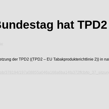
undestag hat TPD2
ar
etzung der TPD2 ((TPD2 – EU Tabakprodukterichtlinie 2)) in na
blob/378194/197a08855a046a168a6ba14fa372ffcb/to_37_sitzung