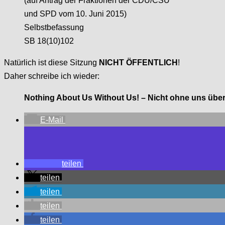
(auf Antrag der Fraktionen der CDU/CSU
und SPD vom 10. Juni 2015)
Selbstbefassung
SB 18(10)102
Natürlich ist diese Sitzung
NICHT ÖFFENTLICH
!
Daher schreibe ich wieder:
Nothing About Us Without Us! – Nicht ohne uns über
E-Mail
teilen
teilen
teilen
teilen
teilen