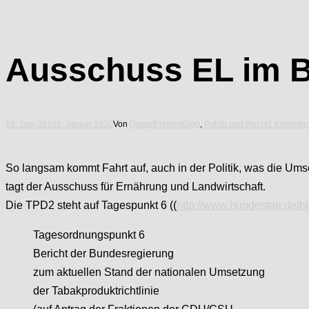
Ausschuss EL im B
16. Juni 2015
8. Januar 2020
Von
DampfFreiheit
Blog
,
Politik und Recht
1 Komment
So langsam kommt Fahrt auf, auch in der Politik, was die Ums
tagt der Ausschuss für Ernährung und Landwirtschaft.
Die TPD2 steht auf Tagespunkt 6 ((
http://www.bundestag.de/
Tagesordnungspunkt 6
Bericht der Bundesregierung
zum aktuellen Stand der nationalen Umsetzung
der Tabakproduktrichtlinie