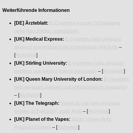
Weiterführende Informationen
[DE] Ärzteblatt:
E-Zigaretten können Schwangere
beim Rauchstopp unterstützen
[UK] Medical Express:
E-cigarettes help pregnant
smokers quit without risks to pregnancy, trial finds
–
[
Archivlink
]
[UK] Stirling University:
E-cigarettes help pregnant
smokers quit without risks to pregnancy
– [
Archivlink
]
[UK] Queen Mary University of London:
E-cigarettes
help pregnant smokers quit without risks to pregnancy
– [
Archivlink
]
[UK] The Telegraph:
Vapes do not harm pregnant
women or their baby, study finds
– [
Archivlink
]
[UK] Planet of the Vapes:
Study: Vapes Help
Pregnant Quitters
– [
Archivlink
]