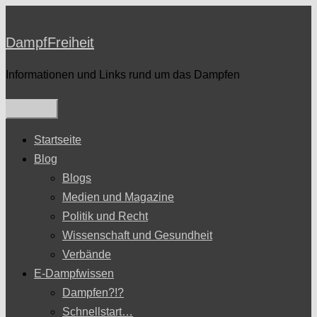
Zum
Inhalt
DampfFreiheit
springen
Informationen und Links rund um das Dampfen
Startseite
Blog
Blogs
Medien und Magazine
Politik und Recht
Wissenschaft und Gesundheit
Verbände
E-Dampfwissen
Dampfen?!?
Schnellstart…