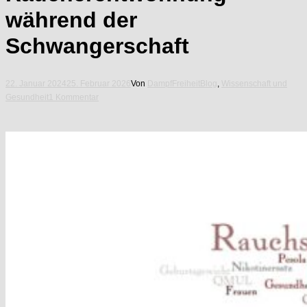
während der
Schwangerschaft
22. Januar 2024
25. Februar 2026
Von
DampfFreiheit
Blog
,
Wissenschaft und
Gesundheit
1 Kommentar