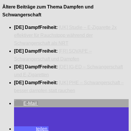
Ältere Beiträge zum Thema Dampfen und
Schwangerschaft
[DE] DampfFreiheit:
[UK] Studie – E-Zigarette 2x
effektiver für Rauchstopp während der
Schwangerschaft als NRT
[DE] DampfFreiheit:
[FR] SOVAPE –
Schwangerschaft und Dampfen
[DE] DampfFreiheit:
[DE] IG-ED – Schwangerschaft
und E-Zigaretten
[DE] DampfFreiheit:
[UK] PHE – Schwangerschaft –
besser dampfen statt rauchen
E-Mail
teilen