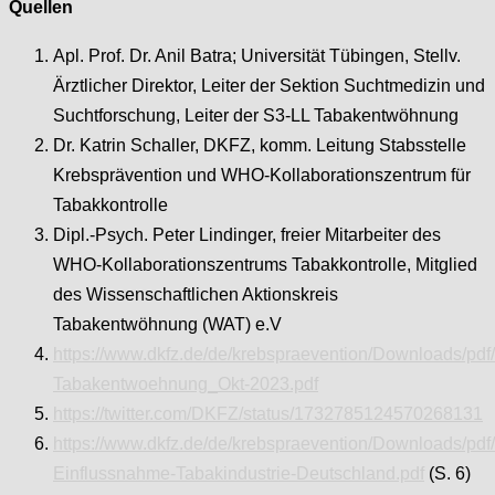
Quellen
Apl. Prof. Dr. Anil Batra; Universität Tübingen, Stellv.
Ärztlicher Direktor, Leiter der Sektion Suchtmedizin und
Suchtforschung, Leiter der S3-LL Tabakentwöhnung
Dr. Katrin Schaller, DKFZ, komm. Leitung Stabsstelle
Krebsprävention und WHO-Kollaborationszentrum für
Tabakkontrolle
Dipl.-Psych. Peter Lindinger, freier Mitarbeiter des
WHO-Kollaborationszentrums Tabakkontrolle, Mitglied
des Wissenschaftlichen Aktionskreis
Tabakentwöhnung (WAT) e.V
https://www.dkfz.de/de/krebspraevention/Downloads/p
Tabakentwoehnung_Okt-2023.pdf
https://twitter.com/DKFZ/status/1732785124570268131
https://www.dkfz.de/de/krebspraevention/Downloads/pd
Einflussnahme-Tabakindustrie-Deutschland.pdf
(S. 6)