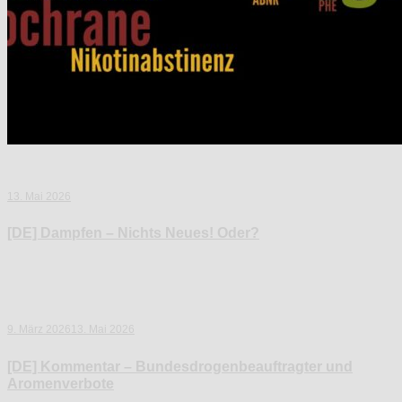
13. Mai 2026
[DE] Dampfen – Nichts Neues! Oder?
9. März 2026
13. Mai 2026
[DE] Kommentar – Bundesdrogenbeauftragter und
Aromenverbote