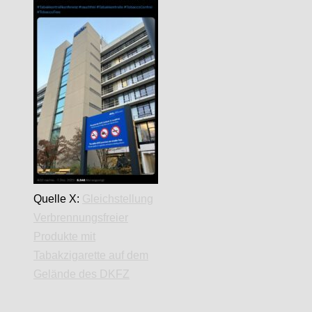
Quelle X:
Gleichstellung
Verbrennungsfreier
Produkte mit
Tabakzigarette auf dem
Gelände des DKFZ