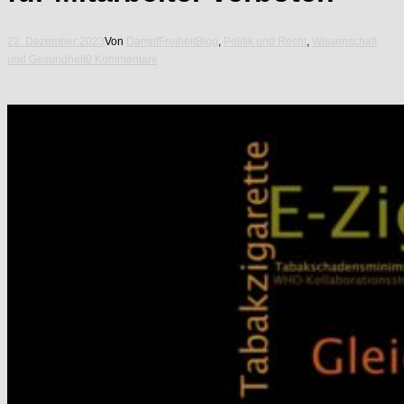
22. Dezember 2023
Von
DampfFreiheit
Blog
,
Politik und Recht
,
Wissenschaft
und Gesundheit
0 Kommentare