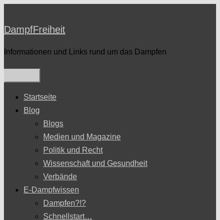
Zum
Inhalt
DampfFreiheit
springen
Informationen und Links rund um das Dampfen
Startseite
Blog
Blogs
Medien und Magazine
Politik und Recht
Wissenschaft und Gesundheit
Verbände
E-Dampfwissen
Dampfen?!?
Schnellstart…