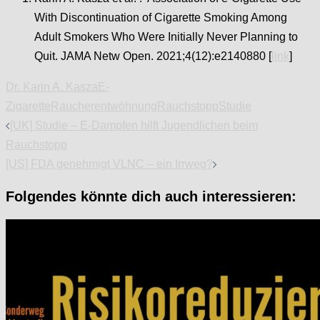
With Discontinuation of Cigarette Smoking Among
Adult Smokers Who Were Initially Never Planning to
Quit.
JAMA Netw Open.
2021;4(12):e2140880
[
link
]
Dr. Karin A. Kasza
E-
Zigarette
Raucherentwöhnung
Rauchstopp
Studie
Beitragsnavigation
[UK] Studie – E-Dampfen hilft Jugendlichen beim
Rauchstopp
[US] FDA genehmigt VLNC – ein Irrweg?
Folgendes könnte dich auch interessieren: