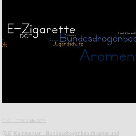
9. März 2026
13. Mai 2026
[DE] Kommentar – Bundesdrogenbeauftragter und