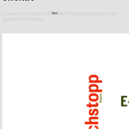
5. Januar 2022
14. Januar 2022
Von
DampfFreiheit
Blog
,
Wissenschaft und
Gesundheit
0 Kommentare