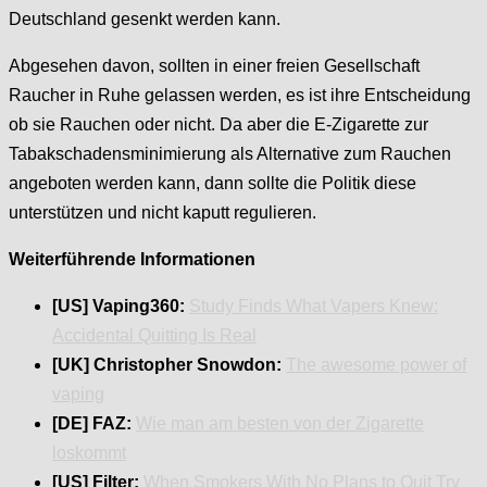
Deutschland gesenkt werden kann.
Abgesehen davon, sollten in einer freien Gesellschaft
Raucher in Ruhe gelassen werden, es ist ihre Entscheidung
ob sie Rauchen oder nicht. Da aber die E-Zigarette zur
Tabakschadensminimierung als Alternative zum Rauchen
angeboten werden kann, dann sollte die Politik diese
unterstützen und nicht kaputt regulieren.
Weiterführende Informationen
[US] Vaping360:
Study Finds What Vapers Knew:
Accidental Quitting Is Real
[UK] Christopher Snowdon:
The awesome power of
vaping
[DE] FAZ:
Wie man am besten von der Zigarette
loskommt
[US] Filter:
When Smokers With No Plans to Quit Try