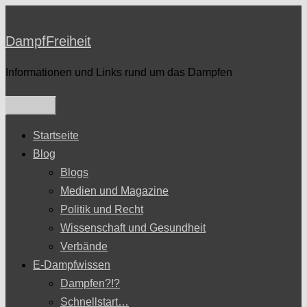
Zum
Inhalt
DampfFreiheit
springen
Informationen und Links rund um das Dampfen
Startseite
Blog
Blogs
Medien und Magazine
Politik und Recht
Wissenschaft und Gesundheit
Verbände
E-Dampfwissen
Dampfen?!?
Schnellstart…