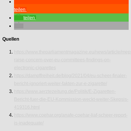
teilen
teilen
Quellen
https://www.theparliamentmagazine.eu/news/article/mep
raise-concern-over-eu-committees-findings-on-
electronic-cigarettes
https://dampffreiheit.de/blog/2021/04/eu-scheer-finaler-
bericht-ignoriert-weiter-fakten-zur-e-zigarette/
https://www.aerztezeitung.de/Politik/E-Zigaretten-
Bericht-fuer-die-EU-Kommission-weckt-weiter-Skepsis-
419316.html
https://www.coehar.org/anafe-coehar-liaf-scheer-report-
is-inadequate/