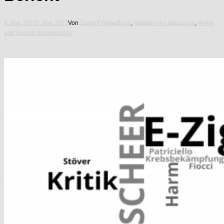
4. Mai 2021
5. Mai 2021
Von
DampfFreiheit
Blog
,
Medien und Magazine
,
Politik
und Recht
0 Kommentare