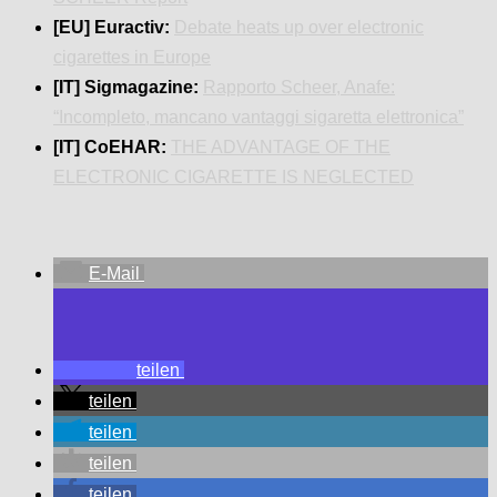
[EU] Euractiv:
Debate heats up over electronic
cigarettes in Europe
[IT] Sigmagazine:
Rapporto Scheer, Anafe:
“Incompleto, mancano vantaggi sigaretta elettronica”
[IT] CoEHAR:
THE ADVANTAGE OF THE
ELECTRONIC CIGARETTE IS NEGLECTED
E-Mail
teilen
teilen
teilen
teilen
teilen