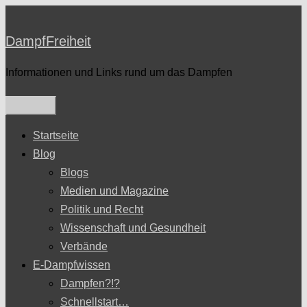
Zum
Inhalt
DampfFreiheit
springen
Informationen und Links rund um das Dampfen
Startseite
Blog
Blogs
Medien und Magazine
Politik und Recht
Wissenschaft und Gesundheit
Verbände
E-Dampfwissen
Dampfen?!?
Schnellstart…