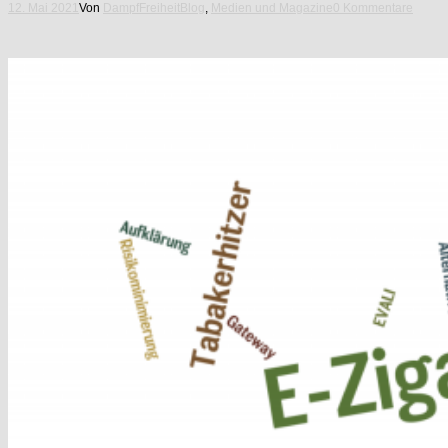
12. Mai 2021
Von
DampfFreiheit
Blog
,
Medien und Magazine
0 Kommentare