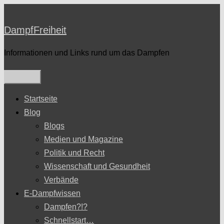
Zum
Inhalt
DampfFreiheit
springen
Informationen und Links rund um das Dampfen
Startseite
Blog
Blogs
Medien und Magazine
Politik und Recht
Wissenschaft und Gesundheit
Verbände
E-Dampfwissen
Dampfen?!?
Schnellstart…