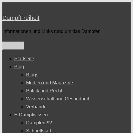
Zum
Inhalt
DampfFreiheit
springen
Informationen und Links rund um das Dampfen
Startseite
Blog
Blogs
Medien und Magazine
Politik und Recht
Wissenschaft und Gesundheit
Verbände
E-Dampfwissen
Dampfen?!?
Schnellstart…