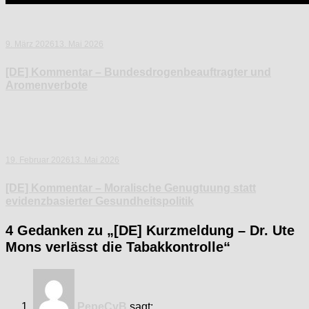
9. März 2026
13. Mai 2026
[DE] Kommentar – Bundesdrogenbeauftragter und
Aromenverbote
19. Februar 2026
13. Mai 2026
[DE] Kommentar – Moralische Genugtuung statt
evidenzbasierter Gesundheitspolitik
4 Gedanken zu „
[DE] Kurzmeldung – Dr. Ute
Mons verlässt die Tabakkontrolle
“
PepeCyB
sagt: