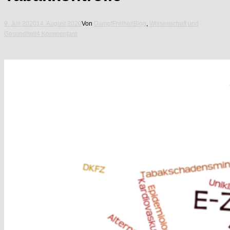
9. Juli 2020
14. August 2020
Von
DampfFreiheit
Blog
,
Wissenschaft und
Gesundheit
4 Kommentare