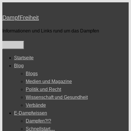
Zum
Inhalt
DampfFreiheit
springen
Informationen und Links rund um das Dampfen
Startseite
Blog
Blogs
Medien und Magazine
Politik und Recht
Wissenschaft und Gesundheit
Verbände
E-Dampfwissen
Dampfen?!?
Schnellstart…