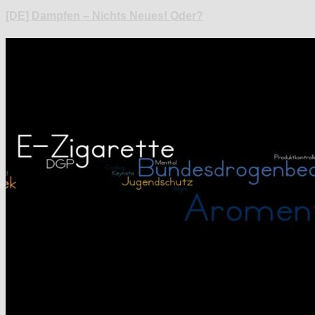
[DE] Dampfen – Nichts Neues! Oder?