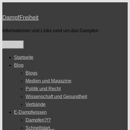
Zum
Inhalt
DampfFreiheit
springen
Informationen und Links rund um das Dampfen
Startseite
Blog
Blogs
Medien und Magazine
Politik und Recht
Wissenschaft und Gesundheit
Verbände
E-Dampfwissen
Dampfen?!?
Schnellstart…