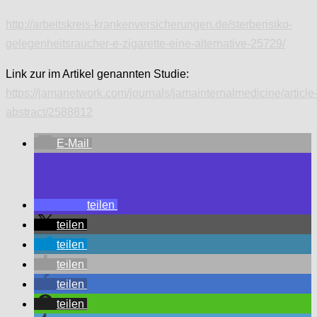
http://arbeitskreis-krankenversicherungen.de/sterberisiko-
gelegenheitsraucher-e-zigarette-eine-alternative-25729/
Link zur im Artikel genannten Studie:
https://jamanetwork.com/journals/jamainternalmedicine/article
abstract/2588812
E-Mail
teilen
teilen
teilen
teilen
teilen
teilen