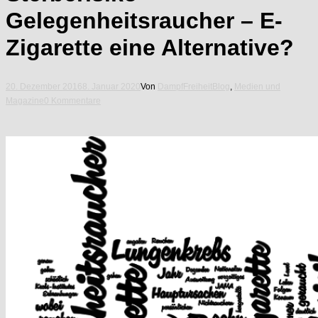
Gelegenheitsraucher – E-
Zigarette eine Alternative?
20. Dezember 2016
8. Januar 2020
Von
DampfFreiheit
Blog
,
Medien und
Magazine
0 Kommentare