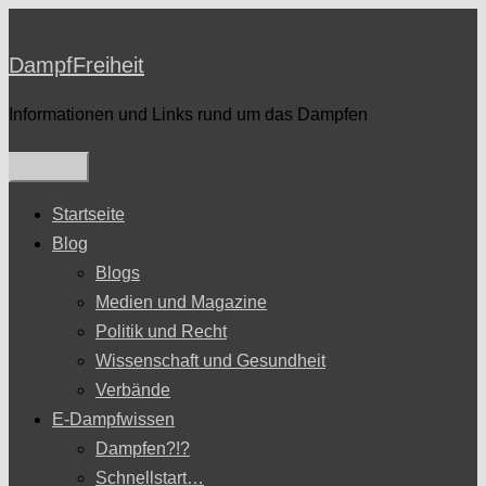
Zum
Inhalt
DampfFreiheit
springen
Informationen und Links rund um das Dampfen
Startseite
Blog
Blogs
Medien und Magazine
Politik und Recht
Wissenschaft und Gesundheit
Verbände
E-Dampfwissen
Dampfen?!?
Schnellstart…