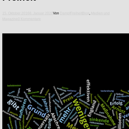
15. Oktober 2016
8. Januar 2020
Von
DampfFreiheit
Blog
,
Medien und
Magazine
0 Kommentare