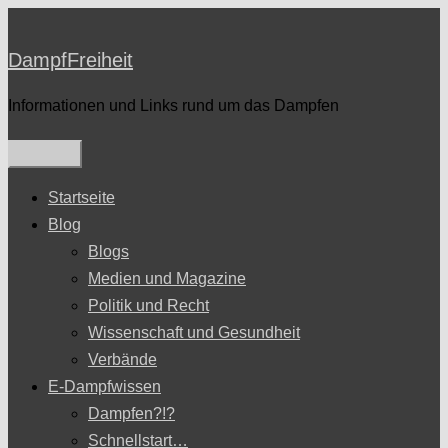
Zum
Inhalt
DampfFreiheit
springen
Informationen und Links rund um das Dampfen
Startseite
Blog
Blogs
Medien und Magazine
Politik und Recht
Wissenschaft und Gesundheit
Verbände
E-Dampfwissen
Dampfen?!?
Schnellstart…