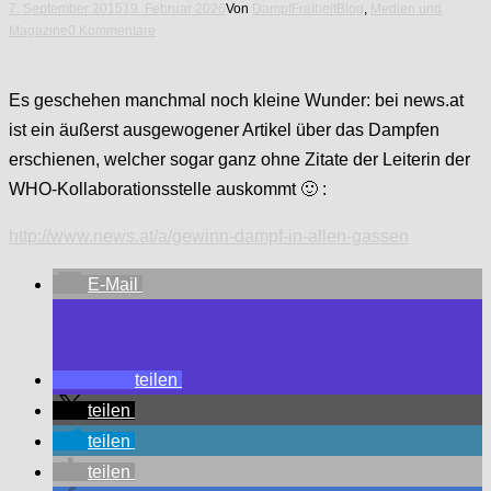
7. September 2015
19. Februar 2026
Von
DampfFreiheit
Blog
,
Medien und
Magazine
0 Kommentare
Es geschehen manchmal noch kleine Wunder: bei news.at
ist ein äußerst ausgewogener Artikel über das Dampfen
erschienen, welcher sogar ganz ohne Zitate der Leiterin der
WHO-Kollaborationsstelle auskommt 🙂 :
http://www.news.at/a/gewinn-dampf-in-allen-gassen
E-Mail
teilen
teilen
teilen
teilen