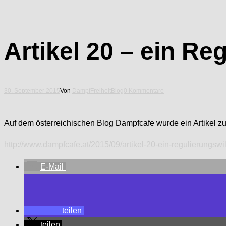
Artikel 20 – ein R
30. September 2015
Von
DampfFreiheit
Blog
0 Kommentare
Auf dem österreichischen Blog Dampfcafe wurde ein Artikel zur
http://www.dampfcafe.at/2015/09/artikel-20-ein-regulierungsw
E-Mail
teilen
teilen