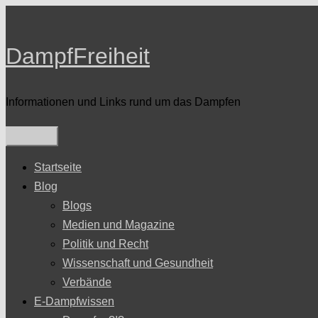
Zum
Inhalt
DampfFreiheit
springen
Informationen und Links rund um das Dampfen
Startseite
Blog
Blogs
Medien und Magazine
Politik und Recht
Wissenschaft und Gesundheit
Verbände
E-Dampfwissen