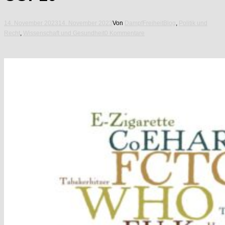
14. November 2023
14. November 2023
Von
DampfFreiheit
Blog
,
Politik und
Recht
,
Wissenschaft und Gesundheit
0 Kommentare