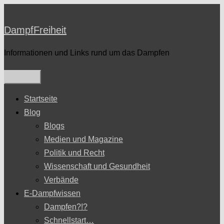
Zum
Inhalt
DampfFreiheit
springen
Informationen und Links rund um das Dampfen
Startseite
Blog
Blogs
Medien und Magazine
Politik und Recht
Wissenschaft und Gesundheit
Verbände
E-Dampfwissen
Dampfen?!?
Schnellstart…