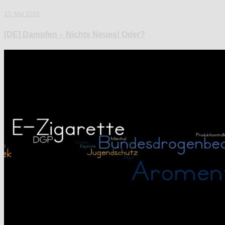
13. Mai 2026
[DE] Dampfen – Nichts Neues! Oder?