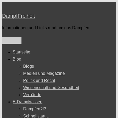
Zum
Inhalt
DampfFreiheit
springen
Informationen und Links rund um das Dampfen
Startseite
Blog
Blogs
Medien und Magazine
Politik und Recht
Wissenschaft und Gesundheit
Verbände
E-Dampfwissen
Dampfen?!?
Schnellstart…