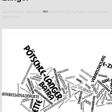
19. Juni 2016
12. Januar 2023
Von
DampfFreiheit
Blog
,
Medien und Magazine
0
Kommentare