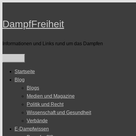
Zum
Inhalt
DampfFreiheit
springen
Informationen und Links rund um das Dampfen
Startseite
Blog
Blogs
Medien und Magazine
Politik und Recht
Wissenschaft und Gesundheit
Verbände
E-Dampfwissen