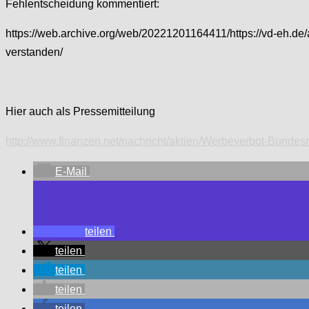
Fehlentscheidung kommentiert:
https://web.archive.org/web/20221201164411/https://vd-eh.d
verstanden/
Hier auch als Pressemitteilung
http://www.finanzen.net/nachricht/aktien/Werbeverbot-Bundes
E-Mail
teilen
teilen
teilen
teilen
teilen