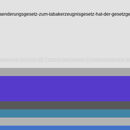
e/aenderungsgesetz-zum-tabakerzeugnisgesetz-hat-der-gesetzge
regierung-ignoriert-95-Prozent-geringeres-Schadenspotential-d