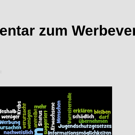
ntar zum Werbever
e