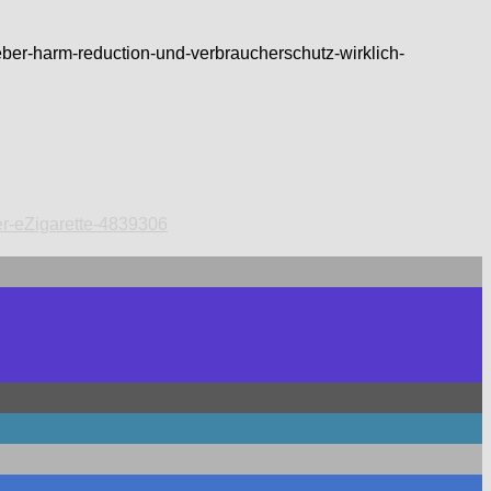
ber-harm-reduction-und-verbraucherschutz-wirklich-
er-eZigarette-4839306