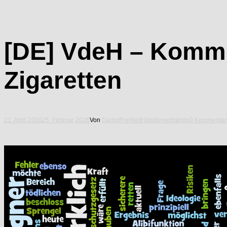
[DE] VdeH – Komme
Zigaretten
21. April 2016
25. Februar 2026
Von
DampfFreiheit
Händlerverbände
0 Kommentar