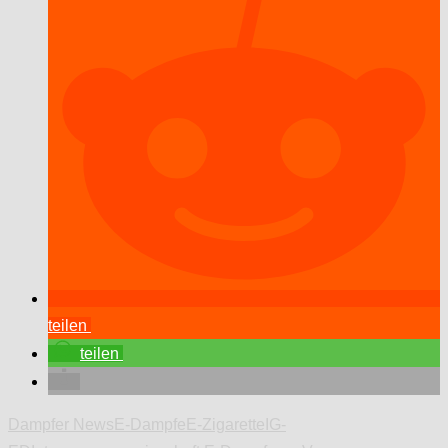
teilen
teilen
Dampfer News
E-Dampfe
E-Zigarette
IG-