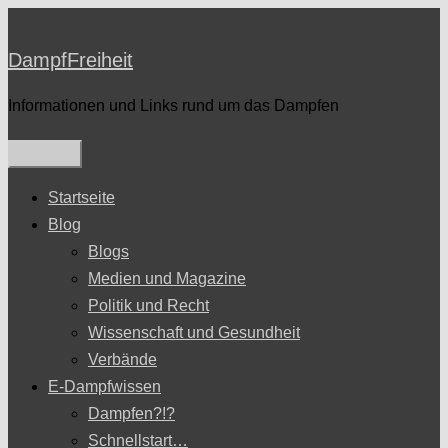
Zum
Inhalt
DampfFreiheit
springen
Informationen und Links rund um das Dampfen
Startseite
Blog
Blogs
Medien und Magazine
Politik und Recht
Wissenschaft und Gesundheit
Verbände
E-Dampfwissen
Dampfen?!?
Schnellstart…