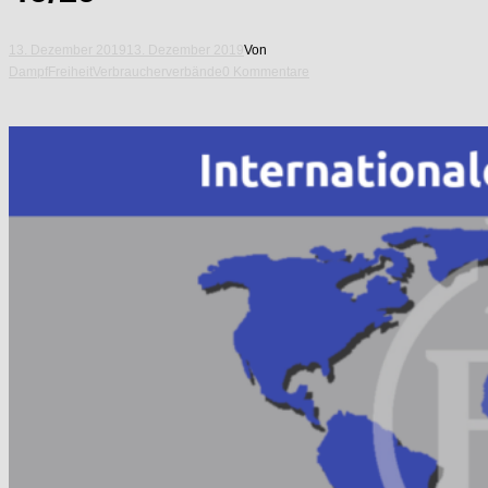
13. Dezember 2019
13. Dezember 2019
Von
DampfFreiheit
Verbraucherverbände
0 Kommentare