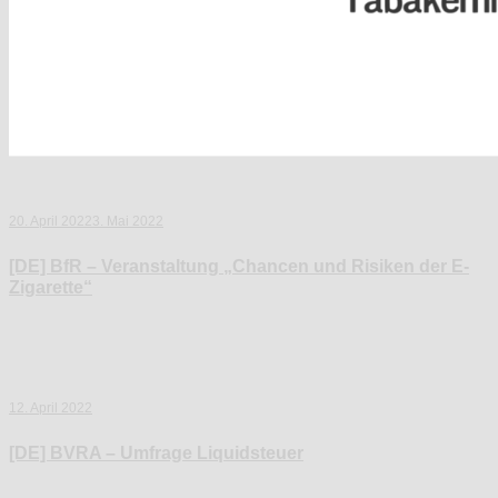
20. April 2022
3. Mai 2022
[DE] BfR – Veranstaltung „Chancen und Risiken der E-
Zigarette“
12. April 2022
[DE] BVRA – Umfrage Liquidsteuer