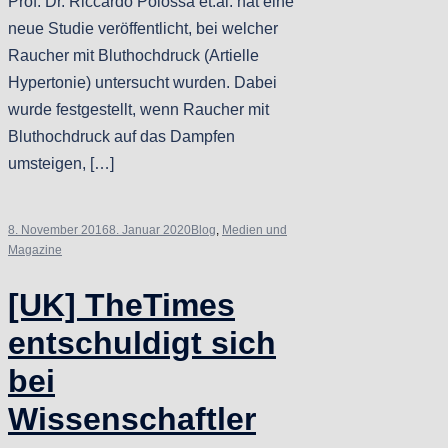
Prof. Dr. Riccardo Polossa et.al. hat eine
neue Studie veröffentlicht, bei welcher
Raucher mit Bluthochdruck (Artielle
Hypertonie) untersucht wurden. Dabei
wurde festgestellt, wenn Raucher mit
Bluthochdruck auf das Dampfen
umsteigen, […]
8. November 2016
8. Januar 2020
Blog
,
Medien und
Magazine
[UK] TheTimes
entschuldigt sich
bei
Wissenschaftler