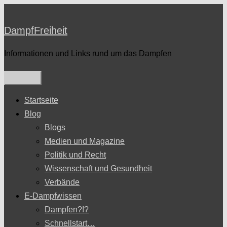
Zum
Inhalt
DampfFreiheit
springen
Informationen und Links rund um das Dampfen
Startseite
Blog
Blogs
Medien und Magazine
Politik und Recht
Wissenschaft und Gesundheit
Verbände
E-Dampfwissen
Dampfen?!?
Schnellstart…