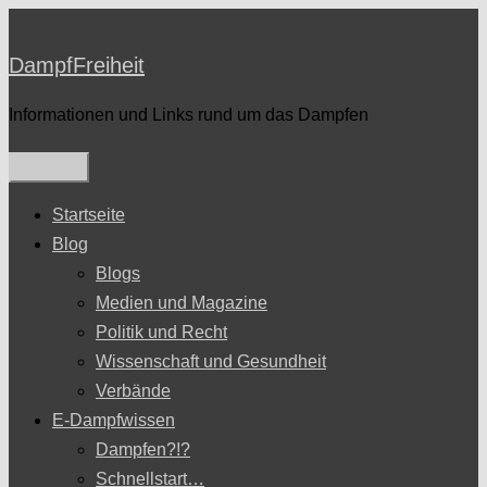
Zum
Inhalt
DampfFreiheit
springen
Informationen und Links rund um das Dampfen
Startseite
Blog
Blogs
Medien und Magazine
Politik und Recht
Wissenschaft und Gesundheit
Verbände
E-Dampfwissen
Dampfen?!?
Schnellstart…