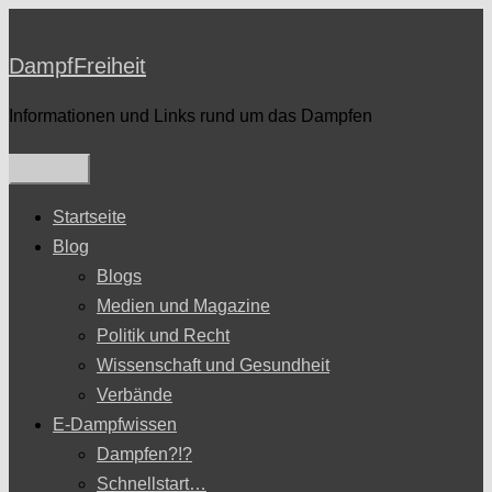
Zum
Inhalt
DampfFreiheit
springen
Informationen und Links rund um das Dampfen
Startseite
Blog
Blogs
Medien und Magazine
Politik und Recht
Wissenschaft und Gesundheit
Verbände
E-Dampfwissen
Dampfen?!?
Schnellstart…