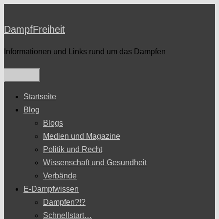
Zum
Inhalt
DampfFreiheit
springen
Informationen und Links rund um das Dampfen
Startseite
Blog
Blogs
Medien und Magazine
Politik und Recht
Wissenschaft und Gesundheit
Verbände
E-Dampfwissen
Dampfen?!?
Schnellstart…