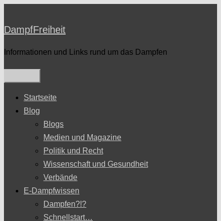
Zum
Inhalt
DampfFreiheit
springen
Informationen und Links rund um das Dampfen
Startseite
Blog
Blogs
Medien und Magazine
Politik und Recht
Wissenschaft und Gesundheit
Verbände
E-Dampfwissen
Dampfen?!?
Schnellstart…