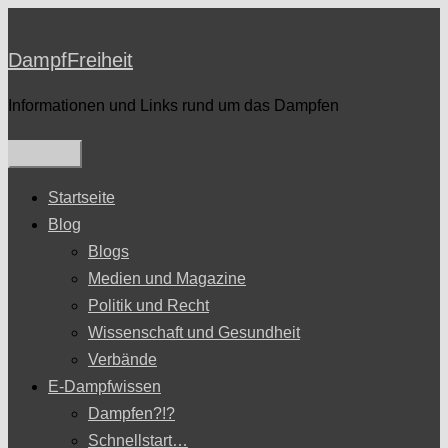
Zum
Inhalt
DampfFreiheit
springen
Informationen und Links rund um das Dampfen
Startseite
Blog
Blogs
Medien und Magazine
Politik und Recht
Wissenschaft und Gesundheit
Verbände
E-Dampfwissen
Dampfen?!?
Schnellstart…