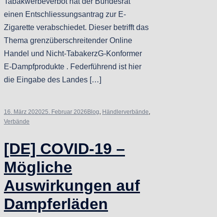
Tabakwerbeverbot hat der Bundesrat
einen Entschliessungsantrag zur E-
Zigarette verabschiedet. Dieser betrifft das
Thema grenzüberschreitender Online
Handel und Nicht-TabakerzG-Konformer
E-Dampfprodukte . Federführend ist hier
die Eingabe des Landes […]
16. März 2020
25. Februar 2026
Blog
,
Händlerverbände
,
Verbände
[DE] COVID-19 –
Mögliche
Auswirkungen auf
Dampferläden