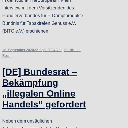
in der Rubrik TheEuropeanTV ein
Interview mit dem Vorsitzenden des
Händlerverbandes für E-Dampfprodukte
Bündnis für Tabakfreien Genuss e.V.
(BfTG e.V.) erschienen.
18. September 2020
22. April 2024
Blog
,
Politik und
Recht
[DE] Bundesrat –
Bekämpfung
„illegalen Online
Handels“ gefordert
Neben dem unsäglichen