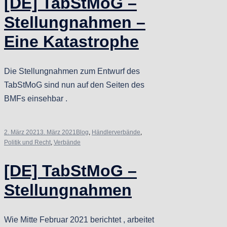
[DE] TabStMoG –
Stellungnahmen –
Eine Katastrophe
Die Stellungnahmen zum Entwurf des
TabStMoG sind nun auf den Seiten des
BMFs einsehbar .
2. März 2021
3. März 2021
Blog
,
Händlerverbände
,
Politik und Recht
,
Verbände
[DE] TabStMoG –
Stellungnahmen
Wie Mitte Februar 2021 berichtet , arbeitet