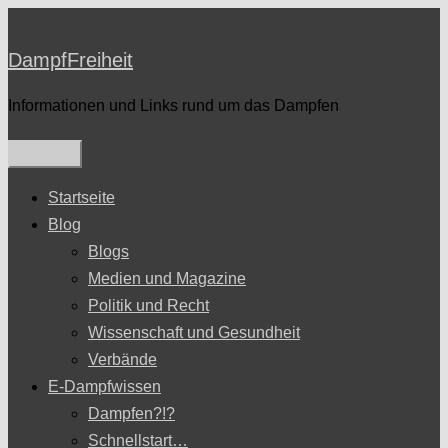
Zum
Inhalt
DampfFreiheit
springen
Informationen und Links rund um das Dampfen
Startseite
Blog
Blogs
Medien und Magazine
Politik und Recht
Wissenschaft und Gesundheit
Verbände
E-Dampfwissen
Dampfen?!?
Schnellstart…