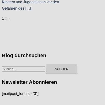
Kindern und Jugendlichen vor den
Gefahren des […]
Seitennummerierung
1
2
>
der
Beiträge
Blog durchsuchen
Suchen
nach:
Newsletter Abonnieren
[mailpoet_form id="3"]