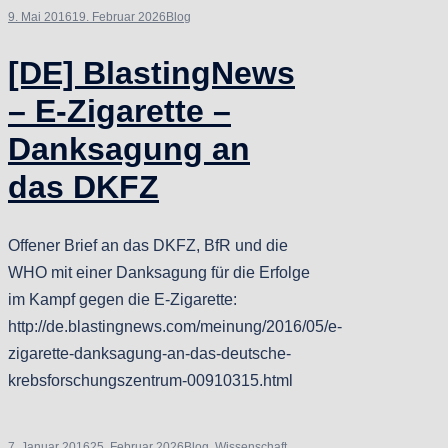
9. Mai 2016
19. Februar 2026
Blog
[DE] BlastingNews
– E-Zigarette –
Danksagung an
das DKFZ
Offener Brief an das DKFZ, BfR und die
WHO mit einer Danksagung für die Erfolge
im Kampf gegen die E-Zigarette:
http://de.blastingnews.com/meinung/2016/05/e-
zigarette-danksagung-an-das-deutsche-
krebsforschungszentrum-00910315.html
7. Januar 2016
25. Februar 2026
Blog
,
Wissenschaft