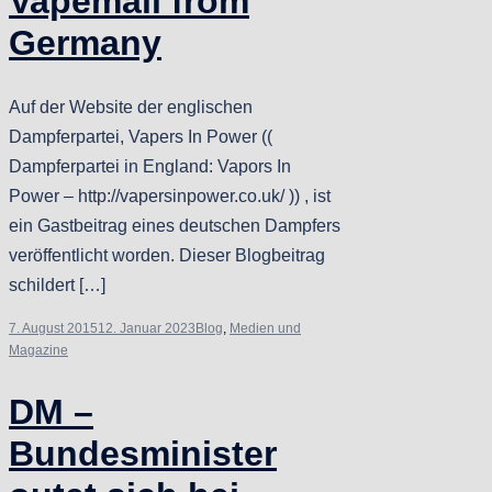
Vapemail from
Germany
Auf der Website der englischen
Dampferpartei, Vapers In Power ((
Dampferpartei in England: Vapors In
Power – http://vapersinpower.co.uk/ )) , ist
ein Gastbeitrag eines deutschen Dampfers
veröffentlicht worden. Dieser Blogbeitrag
schildert […]
7. August 2015
12. Januar 2023
Blog
,
Medien und
Magazine
DM –
Bundesminister