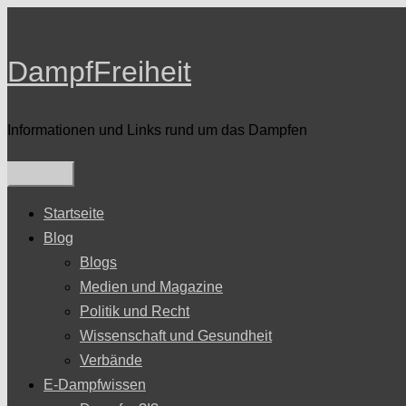
Zum
Inhalt
DampfFreiheit
springen
Informationen und Links rund um das Dampfen
Startseite
Blog
Blogs
Medien und Magazine
Politik und Recht
Wissenschaft und Gesundheit
Verbände
E-Dampfwissen